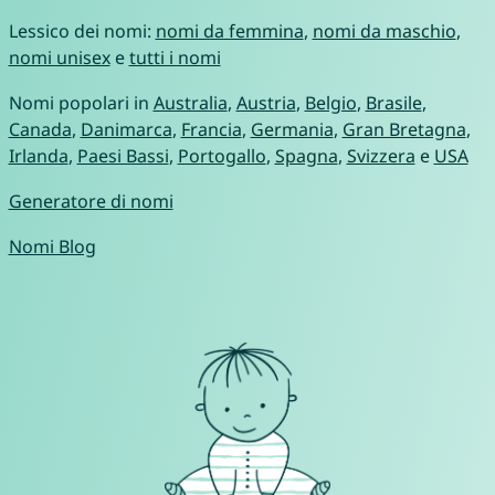
Lessico dei nomi:
nomi da femmina
,
nomi da maschio
,
nomi unisex
e
tutti i nomi
Nomi popolari in
Australia
,
Austria
,
Belgio
,
Brasile
,
Canada
,
Danimarca
,
Francia
,
Germania
,
Gran Bretagna
,
Irlanda
,
Paesi Bassi
,
Portogallo
,
Spagna
,
Svizzera
e
USA
Generatore di nomi
Nomi Blog