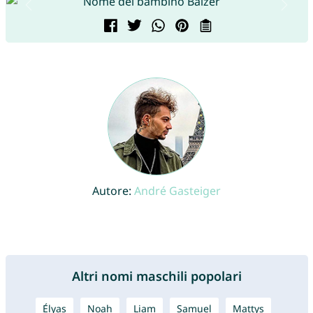
Autore:
André Gasteiger
Altri nomi maschili popolari
Élyas
Noah
Liam
Samuel
Mattys