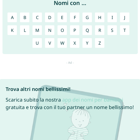
Nomi con ...
A
B
C
D
E
F
G
H
I
J
K
L
M
N
O
P
Q
R
S
T
U
V
W
X
Y
Z
Trova altri nomi bellissimi!
Scarica subito la nostra
app dei nomi per bambini
gratuita e trova con il tuo partner un nome bellissimo!