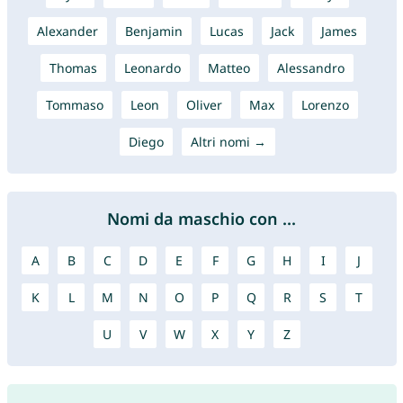
Alexander
Benjamin
Lucas
Jack
James
Thomas
Leonardo
Matteo
Alessandro
Tommaso
Leon
Oliver
Max
Lorenzo
Diego
Altri nomi →
Nomi da maschio con ...
A
B
C
D
E
F
G
H
I
J
K
L
M
N
O
P
Q
R
S
T
U
V
W
X
Y
Z