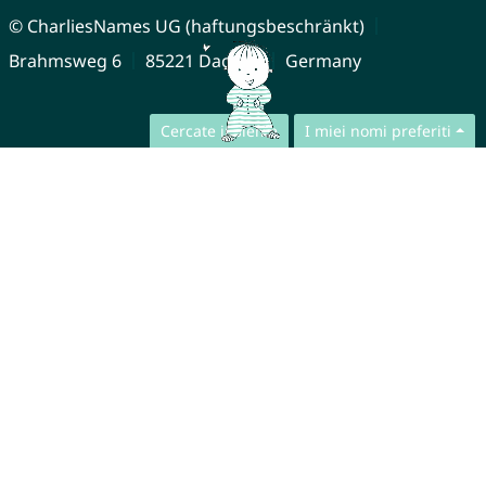
© CharliesNames UG (haftungsbeschränkt)
Brahmsweg 6
85221 Dachau
Germany
Cercate insieme
I miei nomi preferiti