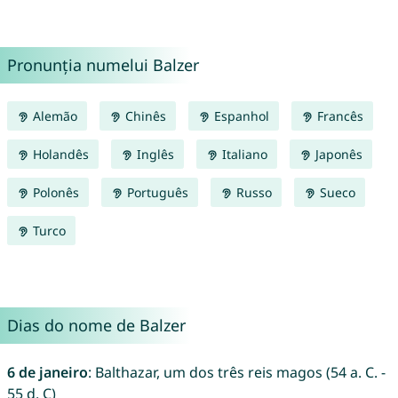
Pronunția numelui Balzer
Alemão
Chinês
Espanhol
Francês
Holandês
Inglês
Italiano
Japonês
Polonês
Português
Russo
Sueco
Turco
Dias do nome de Balzer
6 de janeiro
: Balthazar, um dos três reis magos (54 a. C. -
55 d. C)