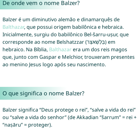
De onde vem o nome Balzer?
Balzer é um diminutivo alemão e dinamarquês de
Balthazar
, que possui origem babilônica e hebraica.
Inicialmente, surgiu do babilônico Bel-šarru-uṣur, que
corresponde ao nome Belshatzzar (בֵּלְשַׁאצַּר) em
hebraico. Na Bíblia,
Balthazar
era um dos reis magos
que, junto com Gaspar e Melchior, trouxeram presentes
ao menino Jesus logo após seu nascimento.
O que significa o nome Balzer?
Balzer significa “Deus protege o rei”, “salve a vida do rei”
ou “salve a vida do senhor” (de Akkadian “šarrum” = rei +
“naṣāru” = proteger).