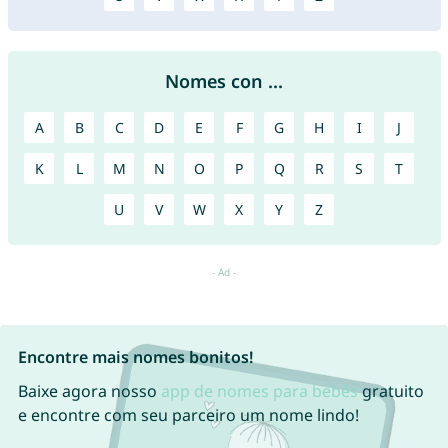
Nomes con ...
A
B
C
D
E
F
G
H
I
J
K
L
M
N
O
P
Q
R
S
T
U
V
W
X
Y
Z
Encontre mais nomes bonitos!
Baixe agora nosso
app de nomes para bebês
gratuito
e encontre com seu parceiro um nome lindo!