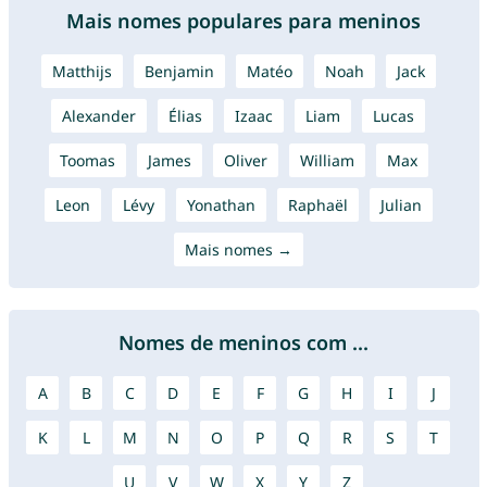
Mais nomes populares para meninos
Matthijs
Benjamin
Matéo
Noah
Jack
Alexander
Élias
Izaac
Liam
Lucas
Toomas
James
Oliver
William
Max
Leon
Lévy
Yonathan
Raphaël
Julian
Mais nomes →
Nomes de meninos com ...
A
B
C
D
E
F
G
H
I
J
K
L
M
N
O
P
Q
R
S
T
U
V
W
X
Y
Z