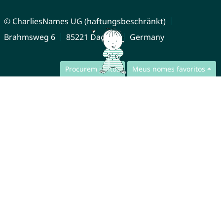
© CharliesNames UG (haftungsbeschränkt)
Brahmsweg 6
85221 Dachau
Germany
Procurem juntos
Meus nomes favoritos