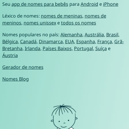
Seu
app de nomes para bebês
para
Android
e
iPhone
Léxico de nomes:
nomes de meninas
,
nomes de
meninos
,
nomes unissex
e
todos os nomes
Nomes populares no país:
Alemanha
,
Austrália
,
Brasil
,
Bélgica
,
Canadá
,
Dinamarca
,
EUA
,
Espanha
,
França
,
Grã-
Bretanha
,
Irlanda
,
Países Baixos
,
Portugal
,
Suíça
e
Áustria
Gerador de nomes
Nomes Blog