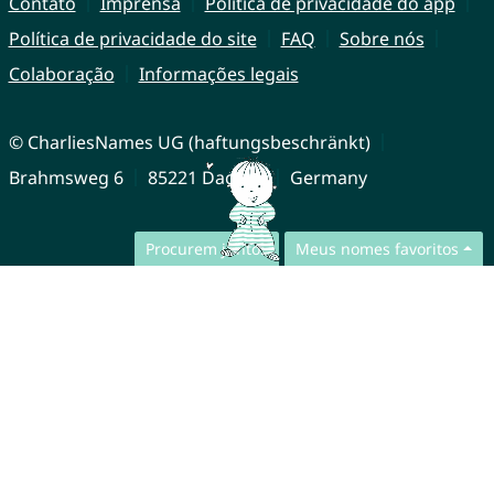
Contato
Imprensa
Política de privacidade do app
Política de privacidade do site
FAQ
Sobre nós
Colaboração
Informações legais
© CharliesNames UG (haftungsbeschränkt)
Brahmsweg 6
85221 Dachau
Germany
Procurem juntos
Meus nomes favoritos