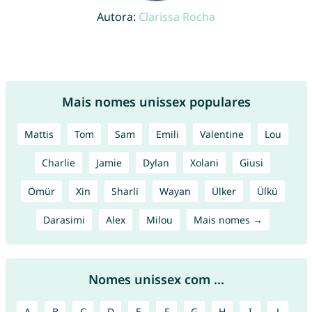
Autora:
Clarissa Rocha
Mais nomes unissex populares
Mattis
Tom
Sam
Emili
Valentine
Lou
Charlie
Jamie
Dylan
Xolani
Giusi
Ömür
Xin
Sharli
Wayan
Ülker
Ülkü
Darasimi
Alex
Milou
Mais nomes →
Nomes unissex com ...
A
B
C
D
E
F
G
H
I
J