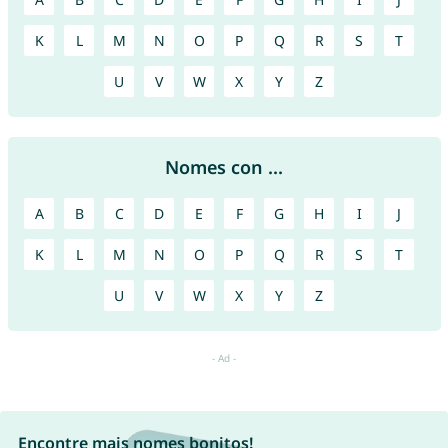
K
L
M
N
O
P
Q
R
S
T
U
V
W
X
Y
Z
Nomes con ...
A
B
C
D
E
F
G
H
I
J
K
L
M
N
O
P
Q
R
S
T
U
V
W
X
Y
Z
Encontre mais nomes bonitos!