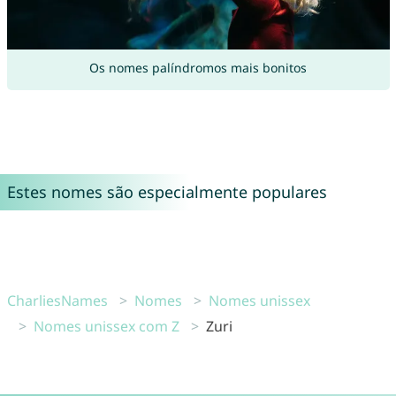
Os nomes palíndromos mais bonitos
Estes nomes são especialmente populares
CharliesNames
Nomes
Nomes unissex
Nomes unissex com Z
Zuri