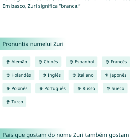
Em basco, Zuri significa “branca.”
Pronunția numelui Zuri
Alemão
Chinês
Espanhol
Francês
Holandês
Inglês
Italiano
Japonês
Polonês
Português
Russo
Sueco
Turco
Pais que gostam do nome Zuri também gostam