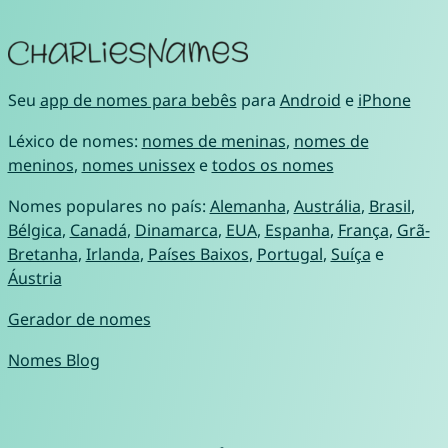
Seu
app de nomes para bebês
para
Android
e
iPhone
Léxico de nomes:
nomes de meninas
,
nomes de
meninos
,
nomes unissex
e
todos os nomes
Nomes populares no país:
Alemanha
,
Austrália
,
Brasil
,
Bélgica
,
Canadá
,
Dinamarca
,
EUA
,
Espanha
,
França
,
Grã-
Bretanha
,
Irlanda
,
Países Baixos
,
Portugal
,
Suíça
e
Áustria
Gerador de nomes
Nomes Blog