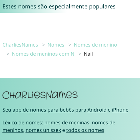
Estes nomes são especialmente populares
CharliesNames
Nomes
Nomes de menino
Nomes de meninos com N
Nail
Seu
app de nomes para bebês
para
Android
e
iPhone
Léxico de nomes:
nomes de meninas
,
nomes de
meninos
,
nomes unissex
e
todos os nomes