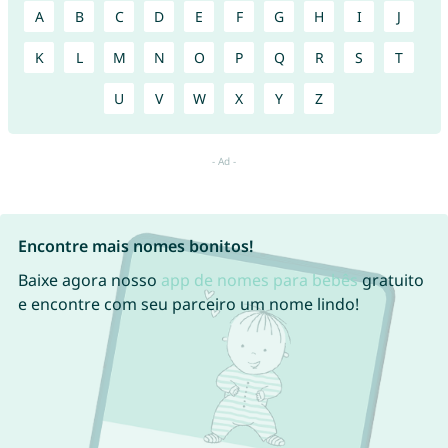
A
B
C
D
E
F
G
H
I
J
K
L
M
N
O
P
Q
R
S
T
U
V
W
X
Y
Z
Encontre mais nomes bonitos!
Baixe agora nosso
app de nomes para bebês
gratuito
e encontre com seu parceiro um nome lindo!