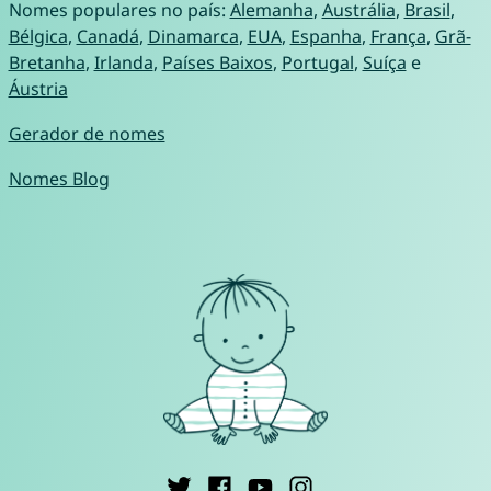
Nomes populares no país:
Alemanha
,
Austrália
,
Brasil
,
Bélgica
,
Canadá
,
Dinamarca
,
EUA
,
Espanha
,
França
,
Grã-
Bretanha
,
Irlanda
,
Países Baixos
,
Portugal
,
Suíça
e
Áustria
Gerador de nomes
Nomes Blog