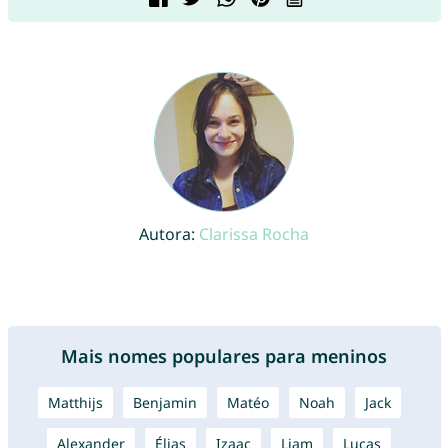
Autora:
Clarissa Rocha
Mais nomes populares para meninos
Matthijs
Benjamin
Matéo
Noah
Jack
Alexander
Élias
Izaac
Liam
Lucas