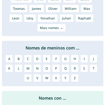
Toomas
James
Oliver
William
Max
Leon
Lévy
Yonathan
Julian
Raphaël
Mais nomes →
Nomes de meninos com ...
A
B
C
D
E
F
G
H
I
J
K
L
M
N
O
P
Q
R
S
T
U
V
W
X
Y
Z
Nomes con ...