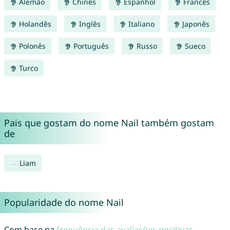
Alemão
Chinês
Espanhol
Francês
Holandês
Inglês
Italiano
Japonês
Polonês
Português
Russo
Sueco
Turco
Pais que gostam do nome Nail também gostam
de
Liam
Popularidade do nome Nail
Com base na
frequência das avaliações positivas
,