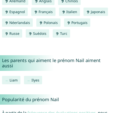
Allemand
Anglais
Chinois
Espagnol
Français
Italien
Japonais
Néerlandais
Polonais
Portugais
Russe
Suédois
Turc
Les parents qui aiment le prénom Nail aiment
aussi
Liam
Ilyes
Popularité du prénom Nail
À partir de la
fréquence des évaluations positives
, nous