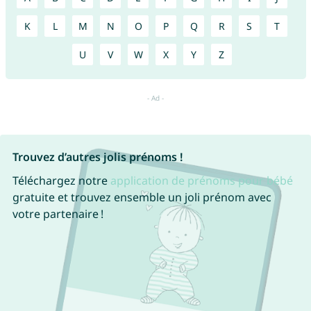
K
L
M
N
O
P
Q
R
S
T
U
V
W
X
Y
Z
Trouvez d’autres jolis prénoms !
Téléchargez notre
application de prénoms pour bébé
gratuite et trouvez ensemble un joli prénom avec
votre partenaire !