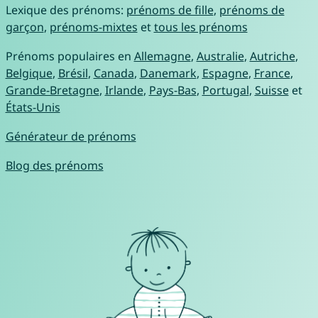
Lexique des prénoms:
prénoms de fille
,
prénoms de
garçon
,
prénoms-mixtes
et
tous les prénoms
Prénoms populaires en
Allemagne
,
Australie
,
Autriche
,
Belgique
,
Brésil
,
Canada
,
Danemark
,
Espagne
,
France
,
Grande-Bretagne
,
Irlande
,
Pays-Bas
,
Portugal
,
Suisse
et
États-Unis
Générateur de prénoms
Blog des prénoms