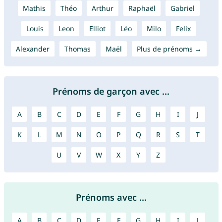
Mathis
Théo
Arthur
Raphaël
Gabriel
Louis
Leon
Elliot
Léo
Milo
Felix
Alexander
Thomas
Maël
Plus de prénoms →
Prénoms de garçon avec ...
A
B
C
D
E
F
G
H
I
J
K
L
M
N
O
P
Q
R
S
T
U
V
W
X
Y
Z
Prénoms avec ...
A
B
C
D
E
F
G
H
I
J