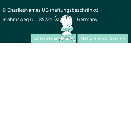
© CharliesNames UG (haftungsbeschränkt)
Brahmsweg 6
85221 Dachau
Germany
Cherchez ensemble
Mes prénoms favoris