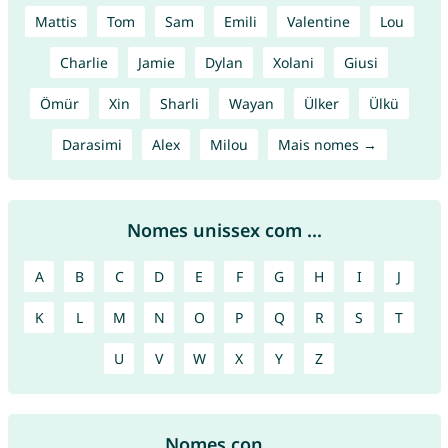
Mattis
Tom
Sam
Emili
Valentine
Lou
Charlie
Jamie
Dylan
Xolani
Giusi
Ömür
Xin
Sharli
Wayan
Ülker
Ülkü
Darasimi
Alex
Milou
Mais nomes →
Nomes unissex com ...
A
B
C
D
E
F
G
H
I
J
K
L
M
N
O
P
Q
R
S
T
U
V
W
X
Y
Z
Nomes con ...