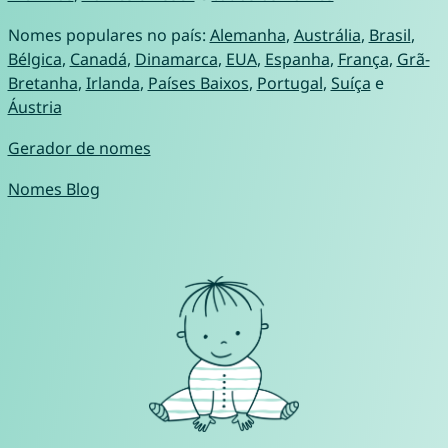
Nomes populares no país:
Alemanha
,
Austrália
,
Brasil
,
Bélgica
,
Canadá
,
Dinamarca
,
EUA
,
Espanha
,
França
,
Grã-
Bretanha
,
Irlanda
,
Países Baixos
,
Portugal
,
Suíça
e
Áustria
Gerador de nomes
Nomes Blog