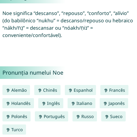
Noe significa “descanso”, “repouso”, “conforto”, “alívio”
(do babilônico “nukhu” = descanso/repouso ou hebraico
“nákh/נָח” = descansar ou “nóakh/נוֹחַ” =
conveniente/confortável).
Pronunția numelui Noe
Alemão
Chinês
Espanhol
Francês
Holandês
Inglês
Italiano
Japonês
Polonês
Português
Russo
Sueco
Turco