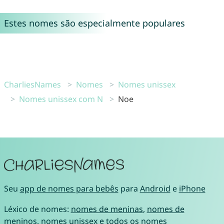
Estes nomes são especialmente populares
CharliesNames
Nomes
Nomes unissex
Nomes unissex com N
Noe
Seu
app de nomes para bebês
para
Android
e
iPhone
Léxico de nomes:
nomes de meninas
,
nomes de
meninos
,
nomes unissex
e
todos os nomes