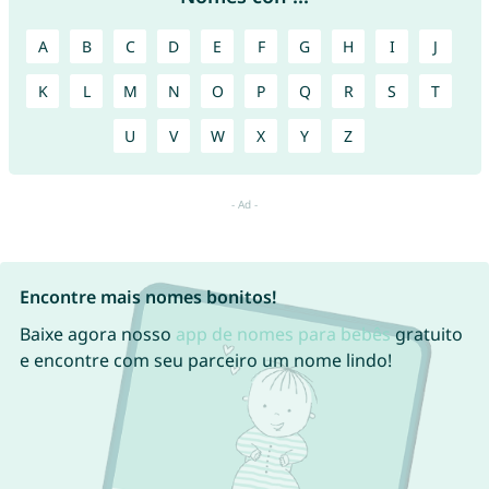
A
B
C
D
E
F
G
H
I
J
K
L
M
N
O
P
Q
R
S
T
U
V
W
X
Y
Z
Encontre mais nomes bonitos!
Baixe agora nosso
app de nomes para bebês
gratuito
e encontre com seu parceiro um nome lindo!