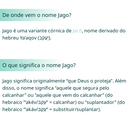
De onde vem o nome Jago?
Jago é uma variante córnica de
Jacó
, nome derivado do
hebreu Ya’aqov (יַעֲקֹב).
O que significa o nome Jago?
Jago significa originalmente “que Deus o proteja”. Além
disso, o nome significa “aquele que segura pelo
calcanhar” ou “aquele que vem do calcanhar” (do
hebraico “‘akév/עָקֵב” = calcanhar) ou “suplantador” (do
hebraico “‘akáv/עָקַב” = substituir/suplantar).