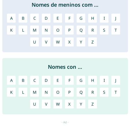
Nomes de meninos com ...
A
B
C
D
E
F
G
H
I
J
K
L
M
N
O
P
Q
R
S
T
U
V
W
X
Y
Z
Nomes con ...
A
B
C
D
E
F
G
H
I
J
K
L
M
N
O
P
Q
R
S
T
U
V
W
X
Y
Z