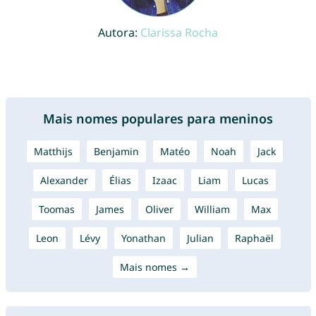
Autora:
Clarissa Rocha
Mais nomes populares para meninos
Matthijs
Benjamin
Matéo
Noah
Jack
Alexander
Élias
Izaac
Liam
Lucas
Toomas
James
Oliver
William
Max
Leon
Lévy
Yonathan
Julian
Raphaël
Mais nomes →