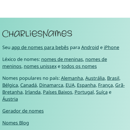
Seu
app de nomes para bebês
para
Android
e
iPhone
Léxico de nomes:
nomes de meninas
,
nomes de
meninos
,
nomes unissex
e
todos os nomes
Nomes populares no país:
Alemanha
,
Austrália
,
Brasil
,
Bélgica
,
Canadá
,
Dinamarca
,
EUA
,
Espanha
,
França
,
Grã-
Bretanha
,
Irlanda
,
Países Baixos
,
Portugal
,
Suíça
e
Áustria
Gerador de nomes
Nomes Blog