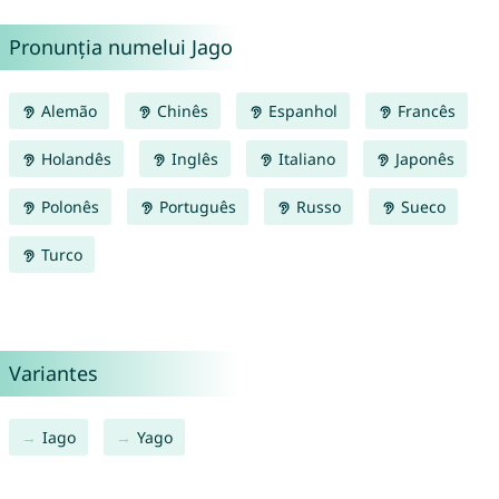
Pronunția numelui Jago
Alemão
Chinês
Espanhol
Francês
Holandês
Inglês
Italiano
Japonês
Polonês
Português
Russo
Sueco
Turco
Variantes
Iago
Yago