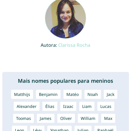
Autora:
Clarissa Rocha
Mais nomes populares para meninos
Matthijs
Benjamin
Matéo
Noah
Jack
Alexander
Élias
Izaac
Liam
Lucas
Toomas
James
Oliver
William
Max
Leon
Lévy
Yonathan
Julian
Raphaël