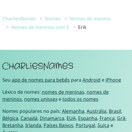
CharliesNames
Nomes
Nomes de menino
Nomes de meninos com E
Erik
Seu
app de nomes para bebês
para
Android
e
iPhone
Léxico de nomes:
nomes de meninas
,
nomes de
meninos
,
nomes unissex
e
todos os nomes
Nomes populares no país:
Alemanha
,
Austrália
,
Brasil
,
Bélgica
,
Canadá
,
Dinamarca
,
EUA
,
Espanha
,
França
,
Grã-
Bretanha
,
Irlanda
,
Países Baixos
,
Portugal
,
Suíça
e