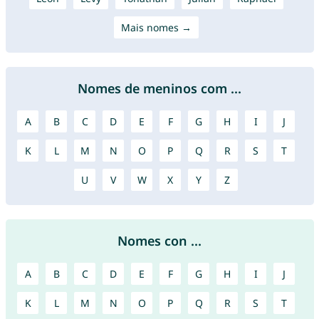
Mais nomes →
Nomes de meninos com ...
A
B
C
D
E
F
G
H
I
J
K
L
M
N
O
P
Q
R
S
T
U
V
W
X
Y
Z
Nomes con ...
A
B
C
D
E
F
G
H
I
J
K
L
M
N
O
P
Q
R
S
T