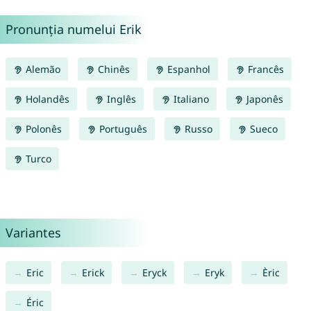
Pronunția numelui Erik
Alemão
Chinês
Espanhol
Francês
Holandês
Inglês
Italiano
Japonês
Polonês
Português
Russo
Sueco
Turco
Variantes
Eric
Erick
Eryck
Eryk
Èric
Éric