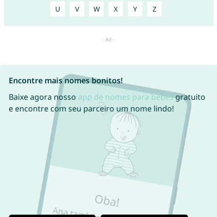
U
V
W
X
Y
Z
Encontre mais nomes bonitos!
Baixe agora nosso
app de nomes para bebês
gratuito
e encontre com seu parceiro um nome lindo!