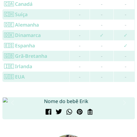
🇨🇦 Canadá
-
-
-
🇨🇭 Suíça
-
-
-
🇩🇪 Alemanha
-
-
-
🇩🇰 Dinamarca
-
✓
✓
🇪🇸 Espanha
-
-
✓
🇬🇧 Grã-Bretanha
-
-
-
🇮🇪 Irlanda
-
-
-
🇺🇸 EUA
-
-
-