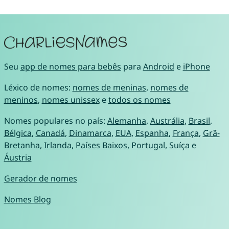
Seu
app de nomes para bebês
para
Android
e
iPhone
Léxico de nomes:
nomes de meninas
,
nomes de
meninos
,
nomes unissex
e
todos os nomes
Nomes populares no país:
Alemanha
,
Austrália
,
Brasil
,
Bélgica
,
Canadá
,
Dinamarca
,
EUA
,
Espanha
,
França
,
Grã-
Bretanha
,
Irlanda
,
Países Baixos
,
Portugal
,
Suíça
e
Áustria
Gerador de nomes
Nomes Blog