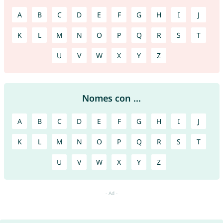
A
B
C
D
E
F
G
H
I
J
K
L
M
N
O
P
Q
R
S
T
U
V
W
X
Y
Z
Nomes con ...
A
B
C
D
E
F
G
H
I
J
K
L
M
N
O
P
Q
R
S
T
U
V
W
X
Y
Z