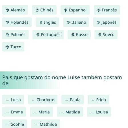
Alemão
Chinês
Espanhol
Francês
Holandês
Inglês
Italiano
Japonês
Polonês
Português
Russo
Sueco
Turco
Pais que gostam do nome Luise também gostam
de
Luisa
Charlotte
Paula
Frida
Emma
Marie
Matilda
Louisa
Sophie
Mathilda