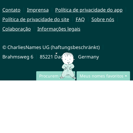
Contato
Imprensa
Política de privacidade do app
Política de privacidade do site
FAQ
Sobre nós
Colaboração
Informações legais
© CharliesNames UG (haftungsbeschränkt)
Brahmsweg 6
85221 Dachau
Germany
Procurem juntos
Meus nomes favoritos