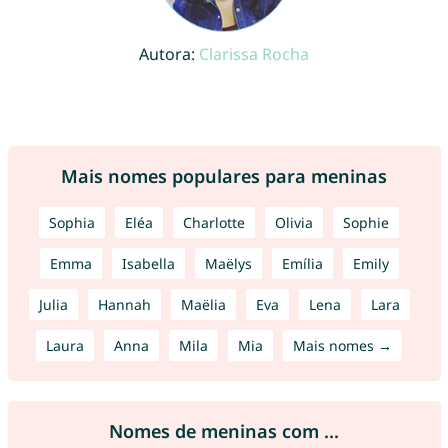
Autora:
Clarissa Rocha
Mais nomes populares para meninas
Sophia
Eléa
Charlotte
Olivia
Sophie
Emma
Isabella
Maëlys
Emília
Emily
Julia
Hannah
Maëlia
Eva
Lena
Lara
Laura
Anna
Mila
Mia
Mais nomes →
Nomes de meninas com ...