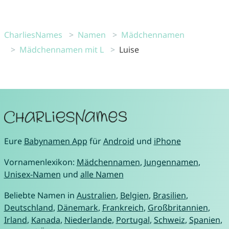
CharliesNames
Namen
Mädchennamen
Mädchennamen mit L
Luise
Eure
Babynamen App
für
Android
und
iPhone
Vornamenlexikon:
Mädchennamen
,
Jungennamen
,
Unisex-Namen
und
alle Namen
Beliebte Namen in
Australien
,
Belgien
,
Brasilien
,
Deutschland
,
Dänemark
,
Frankreich
,
Großbritannien
,
Irland
,
Kanada
,
Niederlande
,
Portugal
,
Schweiz
,
Spanien
,