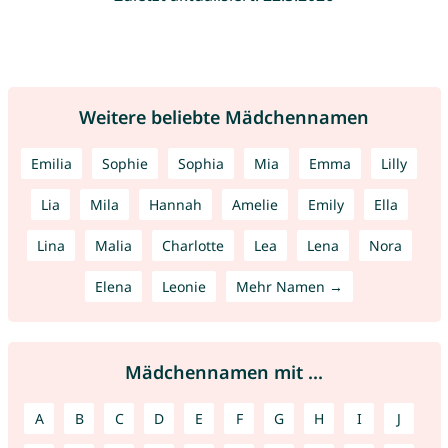
Weitere beliebte Mädchennamen
Emilia
Sophie
Sophia
Mia
Emma
Lilly
Lia
Mila
Hannah
Amelie
Emily
Ella
Lina
Malia
Charlotte
Lea
Lena
Nora
Elena
Leonie
Mehr Namen →
Mädchennamen mit ...
A
B
C
D
E
F
G
H
I
J