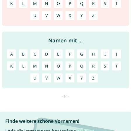
K
L
M
N
O
P
Q
R
S
T
U
V
W
X
Y
Z
Namen mit ...
A
B
C
D
E
F
G
H
I
J
K
L
M
N
O
P
Q
R
S
T
U
V
W
X
Y
Z
Finde weitere schöne Vornamen!