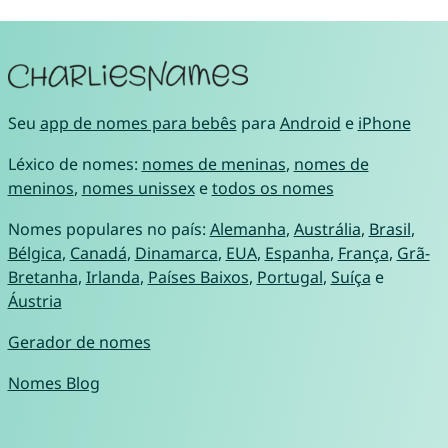
Seu
app de nomes para bebês
para
Android
e
iPhone
Léxico de nomes:
nomes de meninas
,
nomes de
meninos
,
nomes unissex
e
todos os nomes
Nomes populares no país:
Alemanha
,
Austrália
,
Brasil
,
Bélgica
,
Canadá
,
Dinamarca
,
EUA
,
Espanha
,
França
,
Grã-
Bretanha
,
Irlanda
,
Países Baixos
,
Portugal
,
Suíça
e
Áustria
Gerador de nomes
Nomes Blog