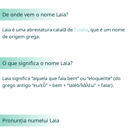
De onde vem o nome Laia?
Laia é uma abreviatura catalã de
Eulalia
, que é um nome
de origem grega.
O que significa o nome Laia?
Laia significa “aquela que fala bem” ou “eloquente” (do
grego antigo “eu/εὖ” = bem + “laléō/λᾰλέω” = falar).
Pronunția numelui Laia