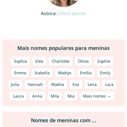
Autora:
Selma Jepsen
Mais nomes populares para meninas
Sophia
Eléa
Charlotte
Olivia
Sophie
Emma
Isabella
Maëlys
Emília
Emily
Julia
Hannah
Maëlia
Eva
Lena
Lara
Laura
Anna
Mila
Mia
Mais nomes →
Nomes de meninas com ...