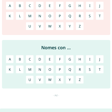
A
B
C
D
E
F
G
H
I
J
K
L
M
N
O
P
Q
R
S
T
U
V
W
X
Y
Z
Nomes con ...
A
B
C
D
E
F
G
H
I
J
K
L
M
N
O
P
Q
R
S
T
U
V
W
X
Y
Z