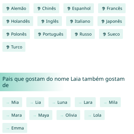
Alemão
Chinês
Espanhol
Francês
Holandês
Inglês
Italiano
Japonês
Polonês
Português
Russo
Sueco
Turco
Pais que gostam do nome Laia também gostam
de
Mia
Lia
Luna
Lara
Mila
Mara
Maya
Olivia
Lola
Emma