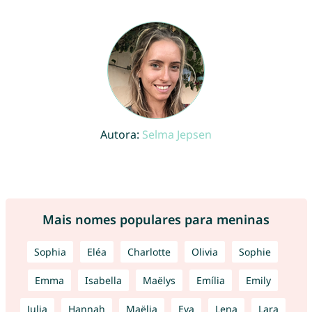
Autora:
Selma Jepsen
Mais nomes populares para meninas
Sophia
Eléa
Charlotte
Olivia
Sophie
Emma
Isabella
Maëlys
Emília
Emily
Julia
Hannah
Maëlia
Eva
Lena
Lara