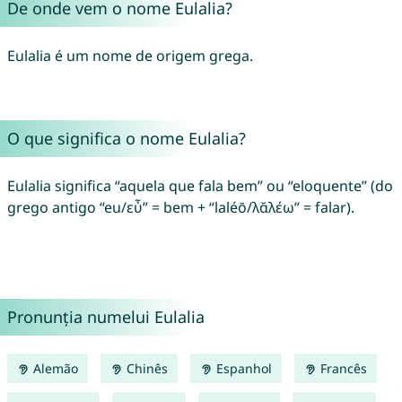
De onde vem o nome Eulalia?
Eulalia é um nome de origem grega.
O que significa o nome Eulalia?
Eulalia significa “aquela que fala bem” ou “eloquente” (do
grego antigo “eu/εὖ” = bem + “laléō/λᾰλέω” = falar).
Pronunția numelui Eulalia
Alemão
Chinês
Espanhol
Francês