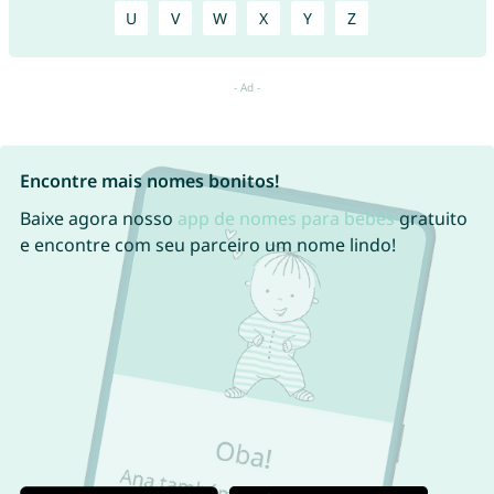
U
V
W
X
Y
Z
Encontre mais nomes bonitos!
Baixe agora nosso
app de nomes para bebês
gratuito
e encontre com seu parceiro um nome lindo!