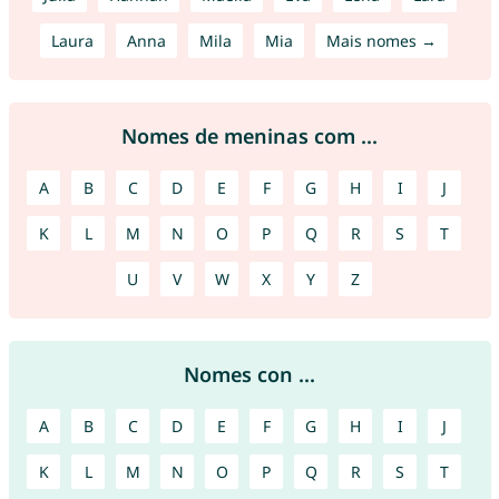
Laura
Anna
Mila
Mia
Mais nomes →
Nomes de meninas com ...
A
B
C
D
E
F
G
H
I
J
K
L
M
N
O
P
Q
R
S
T
U
V
W
X
Y
Z
Nomes con ...
A
B
C
D
E
F
G
H
I
J
K
L
M
N
O
P
Q
R
S
T