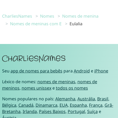
CharliesNames
Nomes
Nomes de menina
Nomes de meninas com E
Eulalia
Seu
app de nomes para bebês
para
Android
e
iPhone
Léxico de nomes:
nomes de meninas
,
nomes de
meninos
,
nomes unissex
e
todos os nomes
Nomes populares no país:
Alemanha
,
Austrália
,
Brasil
,
Bélgica
,
Canadá
,
Dinamarca
,
EUA
,
Espanha
,
França
,
Grã-
Bretanha
,
Irlanda
,
Países Baixos
,
Portugal
,
Suíça
e
Áustria