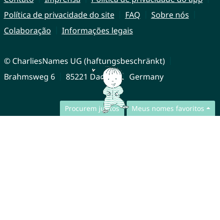
Política de privacidade do site
FAQ
Sobre nós
Colaboração
Informações legais
© CharliesNames UG (haftungsbeschränkt)
Brahmsweg 6
85221 Dachau
Germany
Procurem juntos
Meus nomes favoritos