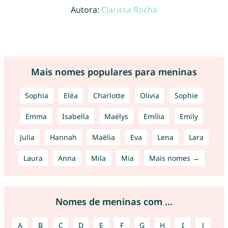
Autora:
Clarissa Rocha
Mais nomes populares para meninas
Sophia
Eléa
Charlotte
Olivia
Sophie
Emma
Isabella
Maëlys
Emília
Emily
Julia
Hannah
Maëlia
Eva
Lena
Lara
Laura
Anna
Mila
Mia
Mais nomes →
Nomes de meninas com ...
A
B
C
D
E
F
G
H
I
J