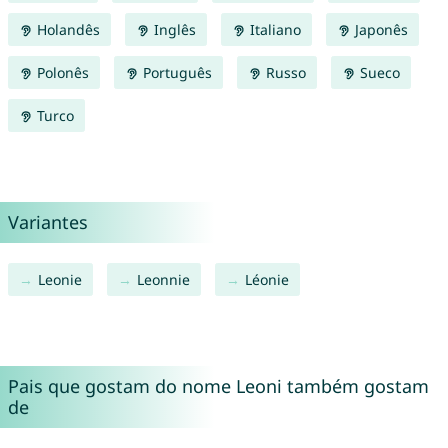
Holandês
Inglês
Italiano
Japonês
Polonês
Português
Russo
Sueco
Turco
Variantes
Leonie
Leonnie
Léonie
Pais que gostam do nome Leoni também gostam
de