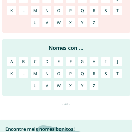
K
L
M
N
O
P
Q
R
S
T
U
V
W
X
Y
Z
Nomes con ...
A
B
C
D
E
F
G
H
I
J
K
L
M
N
O
P
Q
R
S
T
U
V
W
X
Y
Z
Encontre mais nomes bonitos!