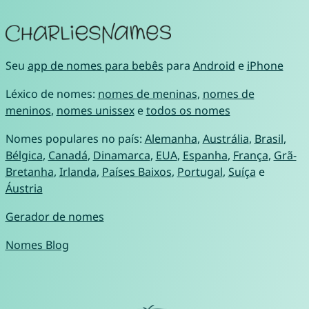
Seu
app de nomes para bebês
para
Android
e
iPhone
Léxico de nomes:
nomes de meninas
,
nomes de
meninos
,
nomes unissex
e
todos os nomes
Nomes populares no país:
Alemanha
,
Austrália
,
Brasil
,
Bélgica
,
Canadá
,
Dinamarca
,
EUA
,
Espanha
,
França
,
Grã-
Bretanha
,
Irlanda
,
Países Baixos
,
Portugal
,
Suíça
e
Áustria
Gerador de nomes
Nomes Blog