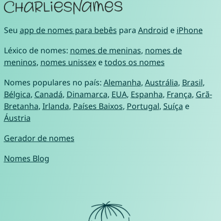
Seu
app de nomes para bebês
para
Android
e
iPhone
Léxico de nomes:
nomes de meninas
,
nomes de
meninos
,
nomes unissex
e
todos os nomes
Nomes populares no país:
Alemanha
,
Austrália
,
Brasil
,
Bélgica
,
Canadá
,
Dinamarca
,
EUA
,
Espanha
,
França
,
Grã-
Bretanha
,
Irlanda
,
Países Baixos
,
Portugal
,
Suíça
e
Áustria
Gerador de nomes
Nomes Blog