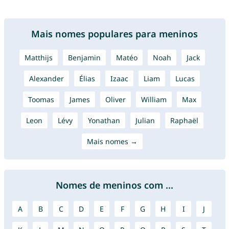
Mais nomes populares para meninos
Matthijs
Benjamin
Matéo
Noah
Jack
Alexander
Élias
Izaac
Liam
Lucas
Toomas
James
Oliver
William
Max
Leon
Lévy
Yonathan
Julian
Raphaël
Mais nomes →
Nomes de meninos com ...
A
B
C
D
E
F
G
H
I
J