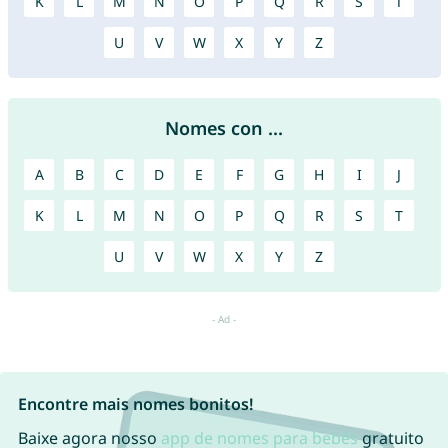
K
L
M
N
O
P
Q
R
S
T
U
V
W
X
Y
Z
Nomes con ...
A
B
C
D
E
F
G
H
I
J
K
L
M
N
O
P
Q
R
S
T
U
V
W
X
Y
Z
Encontre mais nomes bonitos!
Baixe agora nosso
app de nomes para bebês
gratuito