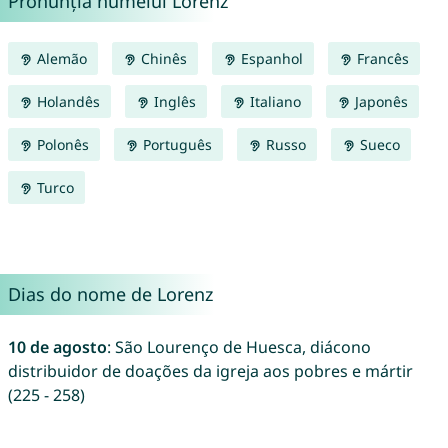
Pronunția numelui Lorenz
Alemão
Chinês
Espanhol
Francês
Holandês
Inglês
Italiano
Japonês
Polonês
Português
Russo
Sueco
Turco
Dias do nome de Lorenz
10 de agosto
: São Lourenço de Huesca, diácono
distribuidor de doações da igreja aos pobres e mártir
(225 - 258)