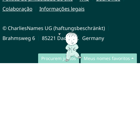
Colaboração
Informações legais
© CharliesNames UG (haftungsbeschränkt)
Brahmsweg 6
85221 Dachau
Germany
Procurem juntos
Meus nomes favoritos