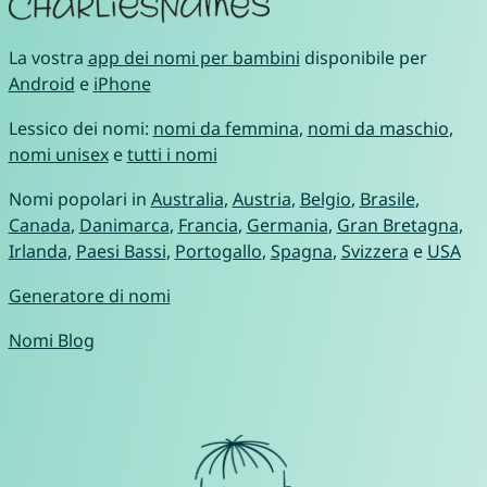
La vostra
app dei nomi per bambini
disponibile per
Android
e
iPhone
Lessico dei nomi:
nomi da femmina
,
nomi da maschio
,
nomi unisex
e
tutti i nomi
Nomi popolari in
Australia
,
Austria
,
Belgio
,
Brasile
,
Canada
,
Danimarca
,
Francia
,
Germania
,
Gran Bretagna
,
Irlanda
,
Paesi Bassi
,
Portogallo
,
Spagna
,
Svizzera
e
USA
Generatore di nomi
Nomi Blog