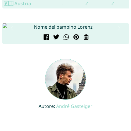
🇦🇹 Austria
-
✓
✓
Autore:
André Gasteiger