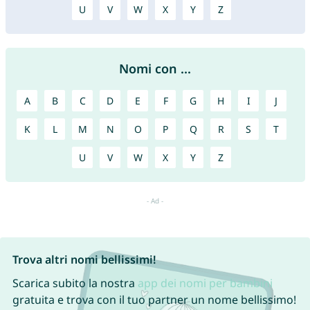
U
V
W
X
Y
Z
Nomi con ...
A
B
C
D
E
F
G
H
I
J
K
L
M
N
O
P
Q
R
S
T
U
V
W
X
Y
Z
Trova altri nomi bellissimi!
Scarica subito la nostra
app dei nomi per bambini
gratuita e trova con il tuo partner un nome bellissimo!