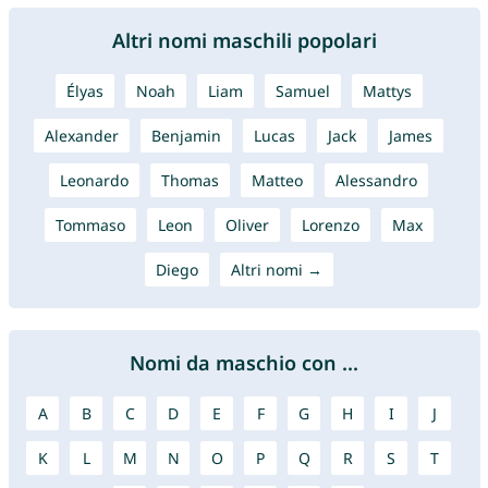
Altri nomi maschili popolari
Élyas
Noah
Liam
Samuel
Mattys
Alexander
Benjamin
Lucas
Jack
James
Leonardo
Thomas
Matteo
Alessandro
Tommaso
Leon
Oliver
Lorenzo
Max
Diego
Altri nomi →
Nomi da maschio con ...
A
B
C
D
E
F
G
H
I
J
K
L
M
N
O
P
Q
R
S
T