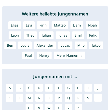
Weitere beliebte Jungennamen
Elias
Levi
Finn
Matteo
Liam
Noah
Leon
Theo
Julian
Jonas
Emil
Felix
Ben
Louis
Alexander
Lucas
Milo
Jakob
Paul
Henry
Mehr Namen →
Jungennamen mit ...
A
B
C
D
E
F
G
H
I
J
K
L
M
N
O
P
Q
R
S
T
U
V
W
X
Y
Z