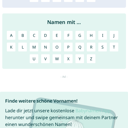
Namen mit ...
A
B
C
D
E
F
G
H
I
J
K
L
M
N
O
P
Q
R
S
T
U
V
W
X
Y
Z
Finde weitere schöne Vornamen!
Lade dir jetzt unsere kostenlose
Babynamen App
herunter und swipe gemeinsam mit deinem Partner
einen wunderschönen Namen!