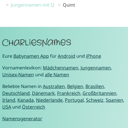
Jungennamen mit Q
Quint
Eure
Babynamen App
für
Android
und
iPhone
Vornamenlexikon:
Mädchennamen
,
Jungennamen
,
Unisex-Namen
und
alle Namen
Beliebte Namen in
Australien
,
Belgien
,
Brasilien
,
Deutschland
,
Dänemark
,
Frankreich
,
Großbritannien
,
Irland
,
Kanada
,
Niederlande
,
Portugal
,
Schweiz
,
Spanien
,
USA
und
Österreich
Namensgenerator