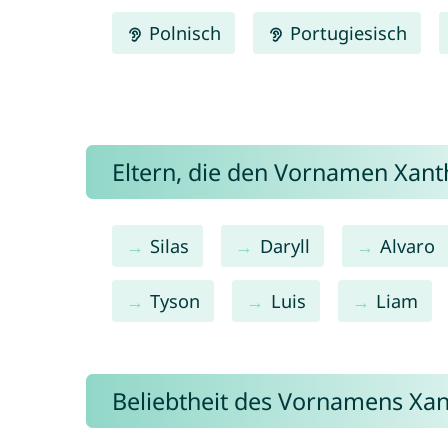
Polnisch
Portugiesisch
Eltern, die den Vornamen Xan
Silas
Daryll
Alvaro
Tyson
Luis
Liam
Beliebtheit des Vornamens Xa