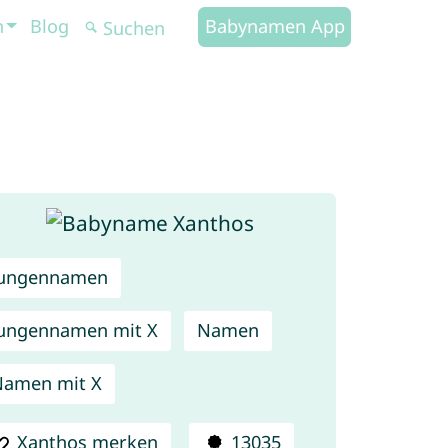
n
Blog
Babynamen App
Jungennamen
ungennamen mit X
Namen
amen mit X
Xanthos merken
13035