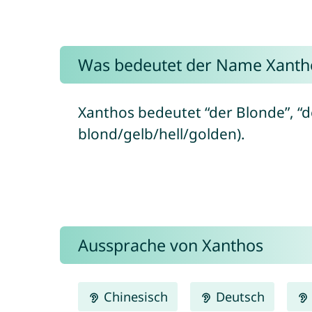
Was bedeutet der Name Xanth
Xanthos bedeutet “der Blonde”, “d
blond/gelb/hell/golden).
Aussprache von Xanthos
Chinesisch
Deutsch