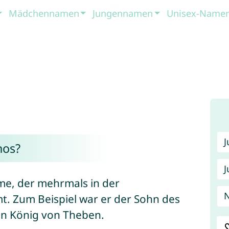
Mädchennamen
Jungennamen
Unisex-Name
hos?
J
ame, der mehrmals in der
N
. Zum Beispiel war er der Sohn des
in König von Theben.