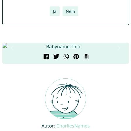
Ja
Nein
Autor:
CharliesNames