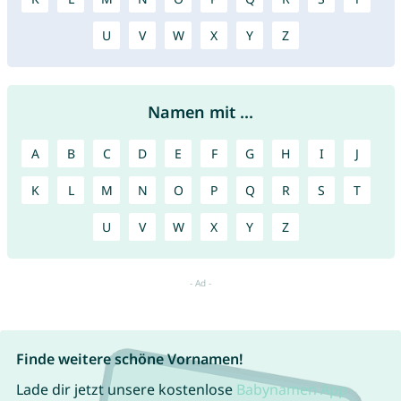
U
V
W
X
Y
Z
Namen mit ...
A
B
C
D
E
F
G
H
I
J
K
L
M
N
O
P
Q
R
S
T
U
V
W
X
Y
Z
Finde weitere schöne Vornamen!
Lade dir jetzt unsere kostenlose
Babynamen App