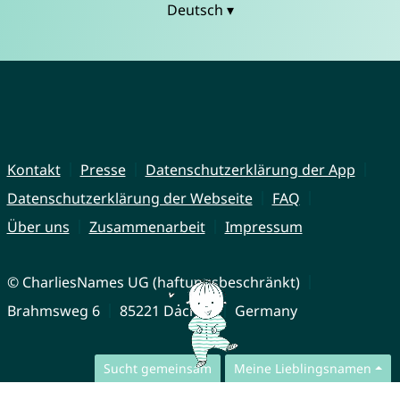
Deutsch ▾
Kontakt
Presse
Datenschutzerklärung der App
Datenschutzerklärung der Webseite
FAQ
Über uns
Zusammenarbeit
Impressum
© CharliesNames UG (haftungsbeschränkt)
Brahmsweg 6
85221 Dachau
Germany
Sucht gemeinsam
Meine Lieblingsnamen