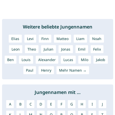
Weitere beliebte Jungennamen
Elias
Levi
Finn
Matteo
Liam
Noah
Leon
Theo
Julian
Jonas
Emil
Felix
Ben
Louis
Alexander
Lucas
Milo
Jakob
Paul
Henry
Mehr Namen →
Jungennamen mit ...
A
B
C
D
E
F
G
H
I
J
K
L
M
N
O
P
Q
R
S
T