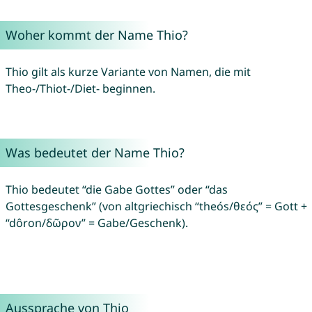
Woher kommt der Name Thio?
Thio gilt als kurze Variante von Namen, die mit
Theo-/Thiot-/Diet- beginnen.
Was bedeutet der Name Thio?
Thio bedeutet “die Gabe Gottes” oder “das
Gottesgeschenk” (von altgriechisch “theós/θεός” = Gott +
“dôron/δῶρον” = Gabe/Geschenk).
Aussprache von Thio