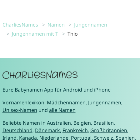
CharliesNames
Namen
Jungennamen
Jungennamen mit T
Thio
Eure
Babynamen App
für
Android
und
iPhone
Vornamenlexikon:
Mädchennamen
,
Jungennamen
,
Unisex-Namen
und
alle Namen
Beliebte Namen in
Australien
,
Belgien
,
Brasilien
,
Deutschland
,
Dänemark
,
Frankreich
,
Großbritannien
,
Irland
,
Kanada
,
Niederlande
,
Portugal
,
Schweiz
,
Spanien
,