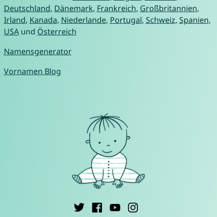
Deutschland
,
Dänemark
,
Frankreich
,
Großbritannien
,
Irland
,
Kanada
,
Niederlande
,
Portugal
,
Schweiz
,
Spanien
,
USA
und
Österreich
Namensgenerator
Vornamen Blog