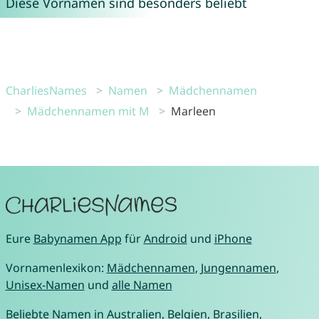
Diese Vornamen sind besonders beliebt
CharliesNames
Namen
Mädchennamen
Mädchennamen mit M
Marleen
Eure
Babynamen App
für
Android
und
iPhone
Vornamenlexikon:
Mädchennamen
,
Jungennamen
,
Unisex-Namen
und
alle Namen
Beliebte Namen in
Australien
,
Belgien
,
Brasilien
,