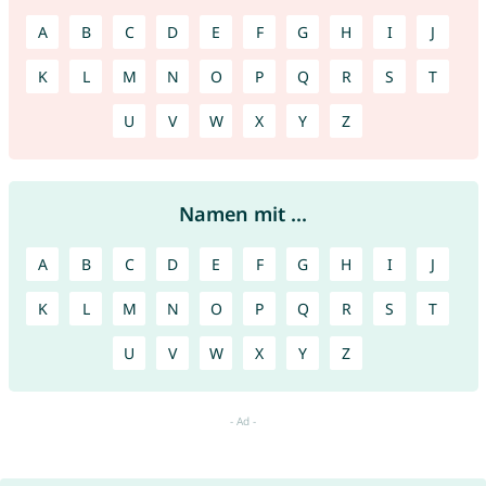
A
B
C
D
E
F
G
H
I
J
K
L
M
N
O
P
Q
R
S
T
U
V
W
X
Y
Z
Namen mit ...
A
B
C
D
E
F
G
H
I
J
K
L
M
N
O
P
Q
R
S
T
U
V
W
X
Y
Z