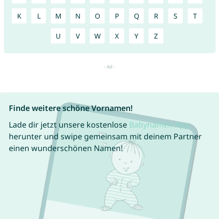
K
L
M
N
O
P
Q
R
S
T
U
V
W
X
Y
Z
Finde weitere schöne Vornamen!
Lade dir jetzt unsere kostenlose
Babynamen App
herunter und swipe gemeinsam mit deinem Partner
einen wunderschönen Namen!