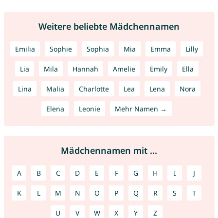
Weitere beliebte Mädchennamen
Emilia
Sophie
Sophia
Mia
Emma
Lilly
Lia
Mila
Hannah
Amelie
Emily
Ella
Lina
Malia
Charlotte
Lea
Lena
Nora
Elena
Leonie
Mehr Namen →
Mädchennamen mit ...
A
B
C
D
E
F
G
H
I
J
K
L
M
N
O
P
Q
R
S
T
U
V
W
X
Y
Z