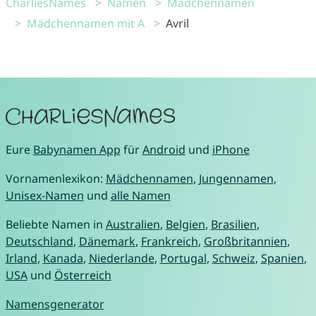
CharliesNames
Namen
Mädchennamen
Mädchennamen mit A
Avril
Eure
Babynamen App
für
Android
und
iPhone
Vornamenlexikon:
Mädchennamen
,
Jungennamen
,
Unisex-Namen
und
alle Namen
Beliebte Namen in
Australien
,
Belgien
,
Brasilien
,
Deutschland
,
Dänemark
,
Frankreich
,
Großbritannien
,
Irland
,
Kanada
,
Niederlande
,
Portugal
,
Schweiz
,
Spanien
,
USA
und
Österreich
Namensgenerator