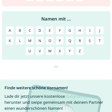
Namen mit ...
A
B
C
D
E
F
G
H
I
J
K
L
M
N
O
P
Q
R
S
T
U
V
W
X
Y
Z
Finde weitere schöne Vornamen!
Lade dir jetzt unsere kostenlose
Babynamen App
herunter und swipe gemeinsam mit deinem Partner
einen wunderschönen Namen!