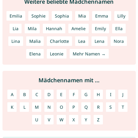
Weitere beliebte Mädchennamen
Emilia
Sophie
Sophia
Mia
Emma
Lilly
Lia
Mila
Hannah
Amelie
Emily
Ella
Lina
Malia
Charlotte
Lea
Lena
Nora
Elena
Leonie
Mehr Namen →
Mädchennamen mit ...
A
B
C
D
E
F
G
H
I
J
K
L
M
N
O
P
Q
R
S
T
U
V
W
X
Y
Z