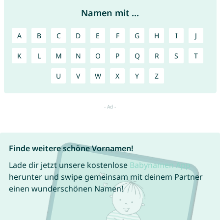
Namen mit ...
A
B
C
D
E
F
G
H
I
J
K
L
M
N
O
P
Q
R
S
T
U
V
W
X
Y
Z
Finde weitere schöne Vornamen!
Lade dir jetzt unsere kostenlose
Babynamen App
herunter und swipe gemeinsam mit deinem Partner
einen wunderschönen Namen!