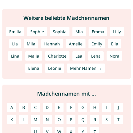
Weitere beliebte Mädchennamen
Emilia
Sophie
Sophia
Mia
Emma
Lilly
Lia
Mila
Hannah
Amelie
Emily
Ella
Lina
Malia
Charlotte
Lea
Lena
Nora
Elena
Leonie
Mehr Namen →
Mädchennamen mit ...
A
B
C
D
E
F
G
H
I
J
K
L
M
N
O
P
Q
R
S
T
U
V
W
X
Y
Z