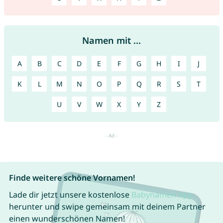
Namen mit ...
A
B
C
D
E
F
G
H
I
J
K
L
M
N
O
P
Q
R
S
T
U
V
W
X
Y
Z
Finde weitere schöne Vornamen!
Lade dir jetzt unsere kostenlose
Babynamen App
herunter und swipe gemeinsam mit deinem Partner
einen wunderschönen Namen!