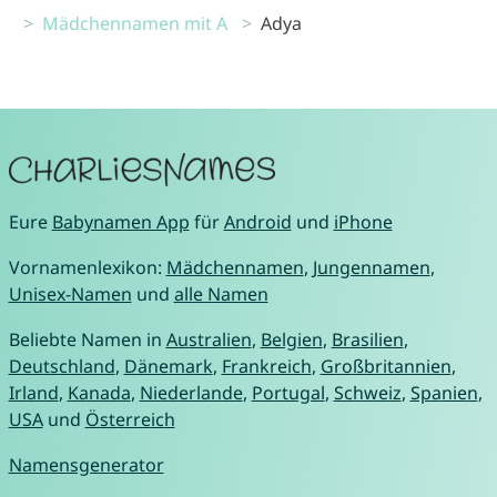
Mädchennamen mit A
Adya
Eure
Babynamen App
für
Android
und
iPhone
Vornamenlexikon:
Mädchennamen
,
Jungennamen
,
Unisex-Namen
und
alle Namen
Beliebte Namen in
Australien
,
Belgien
,
Brasilien
,
Deutschland
,
Dänemark
,
Frankreich
,
Großbritannien
,
Irland
,
Kanada
,
Niederlande
,
Portugal
,
Schweiz
,
Spanien
,
USA
und
Österreich
Namensgenerator