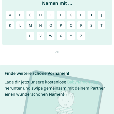
Namen mit ...
A
B
C
D
E
F
G
H
I
J
K
L
M
N
O
P
Q
R
S
T
U
V
W
X
Y
Z
Finde weitere schöne Vornamen!
Lade dir jetzt unsere kostenlose
Babynamen App
herunter und swipe gemeinsam mit deinem Partner
einen wunderschönen Namen!