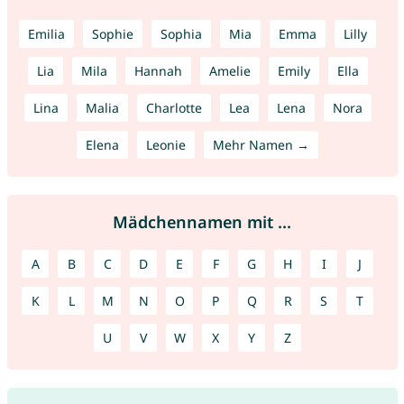
Emilia
Sophie
Sophia
Mia
Emma
Lilly
Lia
Mila
Hannah
Amelie
Emily
Ella
Lina
Malia
Charlotte
Lea
Lena
Nora
Elena
Leonie
Mehr Namen →
Mädchennamen mit ...
A
B
C
D
E
F
G
H
I
J
K
L
M
N
O
P
Q
R
S
T
U
V
W
X
Y
Z