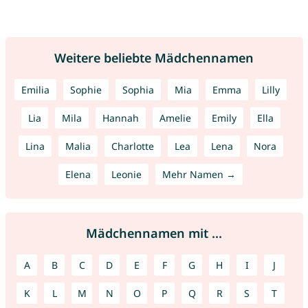
Weitere beliebte Mädchennamen
Emilia
Sophie
Sophia
Mia
Emma
Lilly
Lia
Mila
Hannah
Amelie
Emily
Ella
Lina
Malia
Charlotte
Lea
Lena
Nora
Elena
Leonie
Mehr Namen →
Mädchennamen mit ...
A
B
C
D
E
F
G
H
I
J
K
L
M
N
O
P
Q
R
S
T