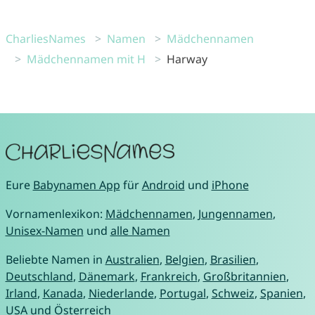
CharliesNames
Namen
Mädchennamen
Mädchennamen mit H
Harway
Eure
Babynamen App
für
Android
und
iPhone
Vornamenlexikon:
Mädchennamen
,
Jungennamen
,
Unisex-Namen
und
alle Namen
Beliebte Namen in
Australien
,
Belgien
,
Brasilien
,
Deutschland
,
Dänemark
,
Frankreich
,
Großbritannien
,
Irland
,
Kanada
,
Niederlande
,
Portugal
,
Schweiz
,
Spanien
,
USA
und
Österreich