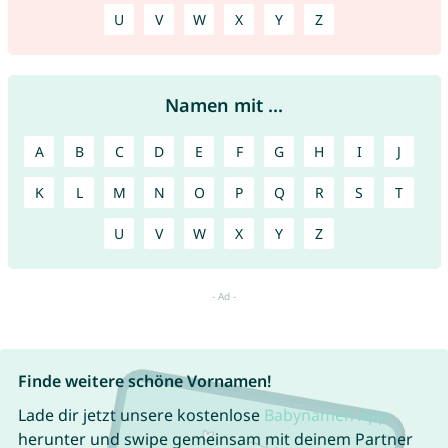
U
V
W
X
Y
Z
Namen mit ...
A
B
C
D
E
F
G
H
I
J
K
L
M
N
O
P
Q
R
S
T
U
V
W
X
Y
Z
Finde weitere schöne Vornamen!
Lade dir jetzt unsere kostenlose
Babynamen App
herunter und swipe gemeinsam mit deinem Partner