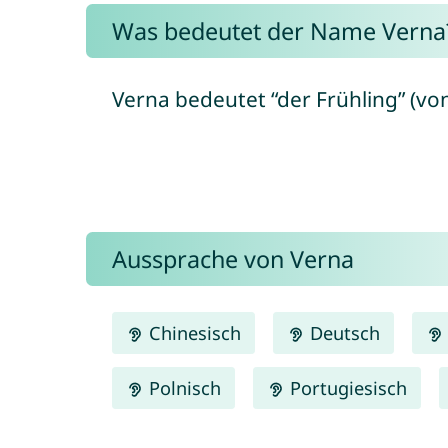
Was bedeutet der Name Verna
Verna bedeutet “der Frühling” (von 
Aussprache von Verna
Chinesisch
Deutsch
Polnisch
Portugiesisch