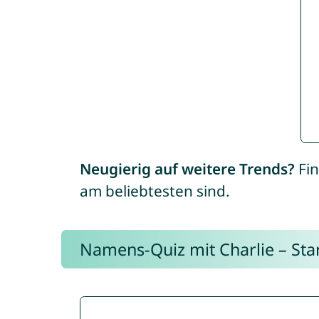
Neugierig auf weitere Trends?
Fin
am beliebtesten sind.
Namens-Quiz mit Charlie – Start