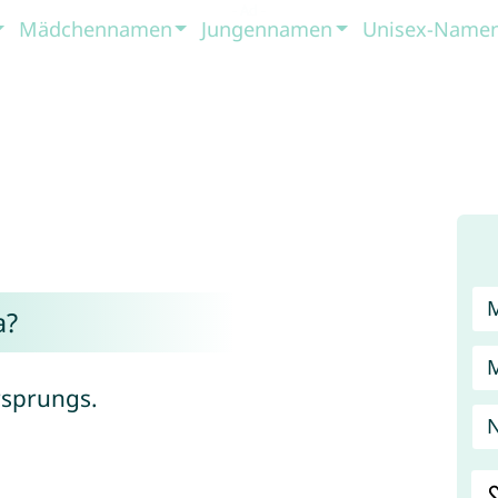
Mädchennamen
Jungennamen
Unisex-Name
a?
rsprungs.
N