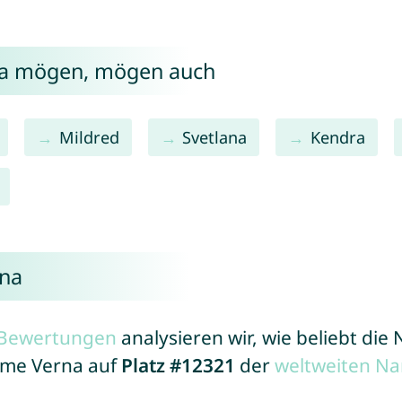
na mögen, mögen auch
Mildred
Svetlana
Kendra
rna
r Bewertungen
analysieren wir, wie beliebt di
Name Verna auf
Platz #12321
der
weltweiten Na