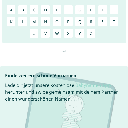
A
B
C
D
E
F
G
H
I
J
K
L
M
N
O
P
Q
R
S
T
U
V
W
X
Y
Z
Finde weitere schöne Vornamen!
Lade dir jetzt unsere kostenlose
Babynamen App
herunter und swipe gemeinsam mit deinem Partner
einen wunderschönen Namen!