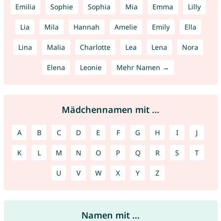
Emilia
Sophie
Sophia
Mia
Emma
Lilly
Lia
Mila
Hannah
Amelie
Emily
Ella
Lina
Malia
Charlotte
Lea
Lena
Nora
Elena
Leonie
Mehr Namen →
Mädchennamen mit ...
A
B
C
D
E
F
G
H
I
J
K
L
M
N
O
P
Q
R
S
T
U
V
W
X
Y
Z
Namen mit ...