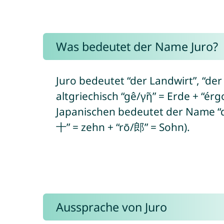
Was bedeutet der Name Juro?
Juro bedeutet “der Landwirt”, “der
altgriechisch “gê/γῆ” = Erde + “ér
Japanischen bedeutet der Name “de
十” = zehn + “rō/郎” = Sohn).
Aussprache von Juro