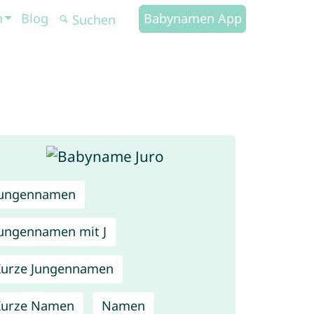
n
Blog
Babynamen App
Jungennamen
ungennamen mit J
urze Jungennamen
Kurze Namen
Namen