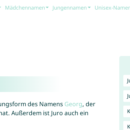
Mädchennamen
Jungennamen
Unisex-Name
J
nerungsform des Namens
Georg
, der
K
at. Außerdem ist Juro auch ein