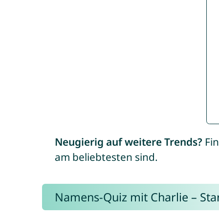
Neugierig auf weitere Trends?
Fin
am beliebtesten sind.
Namens-Quiz mit Charlie – Start