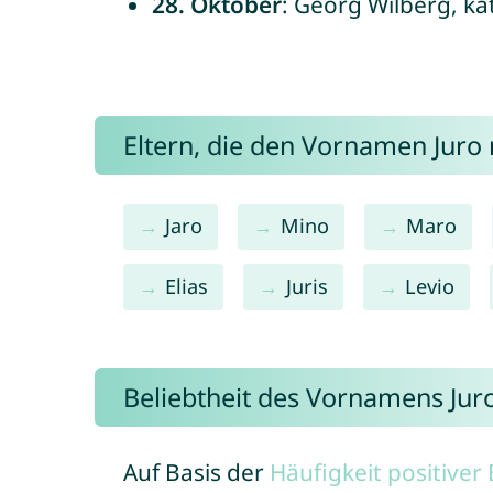
28. Oktober
: Georg Wilberg, ka
Eltern, die den Vornamen Jur
Jaro
Mino
Maro
Elias
Juris
Levio
Beliebtheit des Vornamens Jur
Auf Basis der
Häufigkeit positive