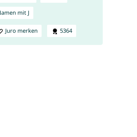
amen mit J
Juro merken
5364