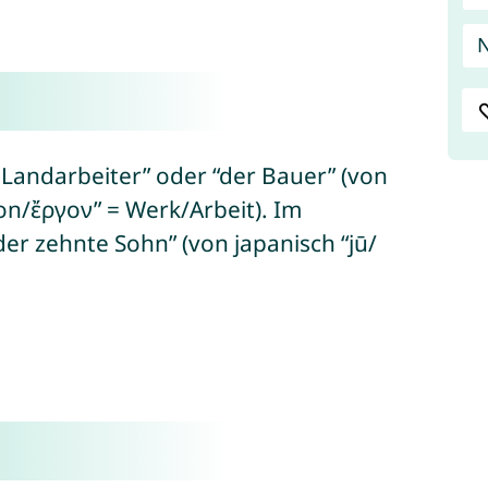
N
 Landarbeiter” oder “der Bauer” (von
gon/ἔργον” = Werk/Arbeit). Im
r zehnte Sohn” (von japanisch “jū/