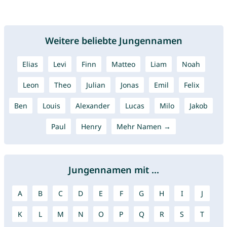
Weitere beliebte Jungennamen
Elias
Levi
Finn
Matteo
Liam
Noah
Leon
Theo
Julian
Jonas
Emil
Felix
Ben
Louis
Alexander
Lucas
Milo
Jakob
Paul
Henry
Mehr Namen →
Jungennamen mit ...
A
B
C
D
E
F
G
H
I
J
K
L
M
N
O
P
Q
R
S
T