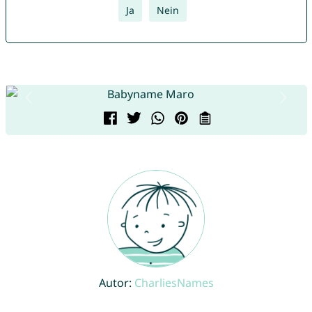
Ja
Nein
Autor:
CharliesNames