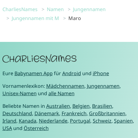
CharliesNames
Namen
Jungennamen
Jungennamen mit M
Maro
Eure
Babynamen App
für
Android
und
iPhone
Vornamenlexikon:
Mädchennamen
,
Jungennamen
,
Unisex-Namen
und
alle Namen
Beliebte Namen in
Australien
,
Belgien
,
Brasilien
,
Deutschland
,
Dänemark
,
Frankreich
,
Großbritannien
,
Irland
,
Kanada
,
Niederlande
,
Portugal
,
Schweiz
,
Spanien
,
USA
und
Österreich