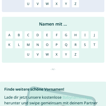
U
V
W
X
Y
Z
Namen mit ...
A
B
C
D
E
F
G
H
I
J
K
L
M
N
O
P
Q
R
S
T
U
V
W
X
Y
Z
Finde weitere schöne Vornamen!
Lade dir jetzt unsere kostenlose
Babynamen App
herunter und swipe gemeinsam mit deinem Partner