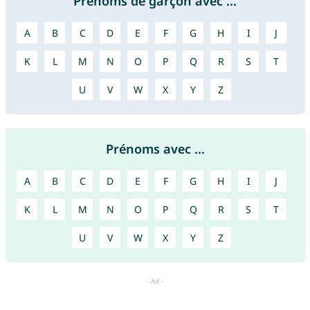
Prénoms de garçon avec ...
A
B
C
D
E
F
G
H
I
J
K
L
M
N
O
P
Q
R
S
T
U
V
W
X
Y
Z
Prénoms avec ...
A
B
C
D
E
F
G
H
I
J
K
L
M
N
O
P
Q
R
S
T
U
V
W
X
Y
Z