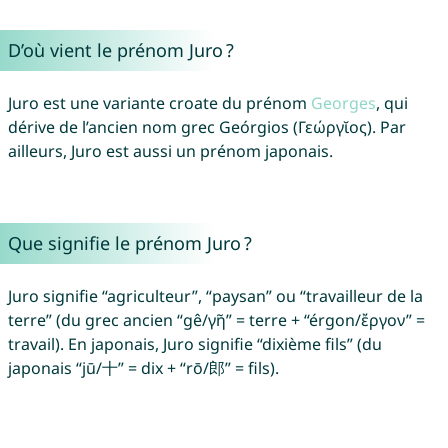
D’où vient le prénom Juro ?
Juro est une variante croate du prénom
Georges
, qui
dérive de l’ancien nom grec Geórgios (Γεώργῐος). Par
ailleurs, Juro est aussi un prénom japonais.
Que signifie le prénom Juro ?
Juro signifie “agriculteur”, “paysan” ou “travailleur de la
terre” (du grec ancien “gê/γῆ” = terre + “érgon/ἔργον” =
travail). En japonais, Juro signifie “dixième fils” (du
japonais “jū/十” = dix + “rō/郎” = fils).