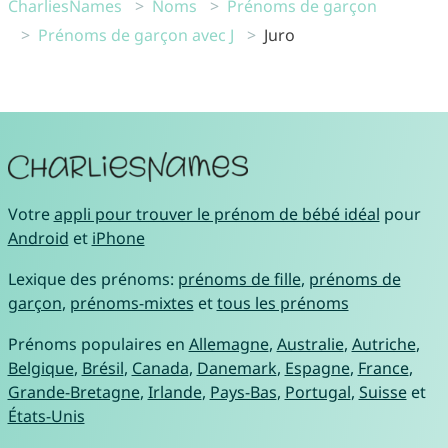
CharliesNames
Noms
Prénoms de garçon
Prénoms de garçon avec J
Juro
Votre
appli pour trouver le prénom de bébé idéal
pour
Android
et
iPhone
Lexique des prénoms:
prénoms de fille
,
prénoms de
garçon
,
prénoms-mixtes
et
tous les prénoms
Prénoms populaires en
Allemagne
,
Australie
,
Autriche
,
Belgique
,
Brésil
,
Canada
,
Danemark
,
Espagne
,
France
,
Grande-Bretagne
,
Irlande
,
Pays-Bas
,
Portugal
,
Suisse
et
États-Unis