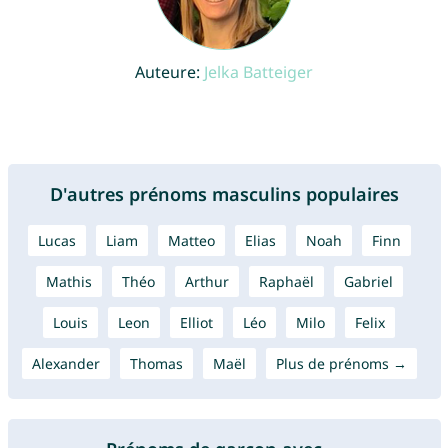
Auteure:
Jelka Batteiger
D'autres prénoms masculins populaires
Lucas
Liam
Matteo
Elias
Noah
Finn
Mathis
Théo
Arthur
Raphaël
Gabriel
Louis
Leon
Elliot
Léo
Milo
Felix
Alexander
Thomas
Maël
Plus de prénoms →