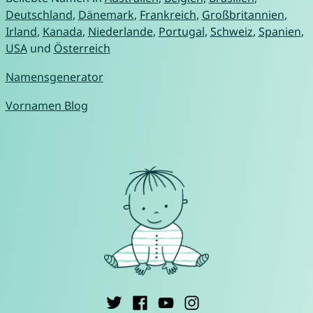
Deutschland
,
Dänemark
,
Frankreich
,
Großbritannien
,
Irland
,
Kanada
,
Niederlande
,
Portugal
,
Schweiz
,
Spanien
,
USA
und
Österreich
Namensgenerator
Vornamen Blog