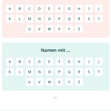
A
B
C
D
E
F
G
H
I
J
K
L
M
N
O
P
Q
R
S
T
U
V
W
X
Y
Z
Namen mit ...
A
B
C
D
E
F
G
H
I
J
K
L
M
N
O
P
Q
R
S
T
U
V
W
X
Y
Z