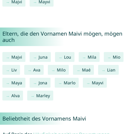
Majvi
Mayvi
Eltern, die den Vornamen Maivi mögen, mögen
auch
Majvi
Juna
Lou
Mila
Mio
Liv
Ava
Milo
Maé
Lian
Maya
Jona
Marlo
Mayvi
Alva
Marley
Beliebtheit des Vornamens Maivi