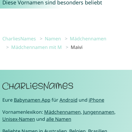
Diese Vornamen sind besonders beliebt
CharliesNames
Namen
Mädchennamen
Mädchennamen mit M
Maivi
Eure
Babynamen App
für
Android
und
iPhone
Vornamenlexikon:
Mädchennamen
,
Jungennamen
,
Unisex-Namen
und
alle Namen
Beliebte Namen in
Australien
,
Belgien
,
Brasilien
,