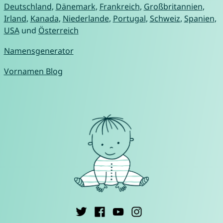
Deutschland
,
Dänemark
,
Frankreich
,
Großbritannien
,
Irland
,
Kanada
,
Niederlande
,
Portugal
,
Schweiz
,
Spanien
,
USA
und
Österreich
Namensgenerator
Vornamen Blog