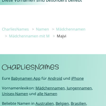
Diese Vornamen sind besonders beliebt
CharliesNames
Namen
Mädchennamen
Mädchennamen mit M
Majvi
Eure
Babynamen App
für
Android
und
iPhone
Vornamenlexikon:
Mädchennamen
,
Jungennamen
,
Unisex-Namen
und
alle Namen
Beliebte Namen in
Australien
,
Belgien
,
Brasilien
,