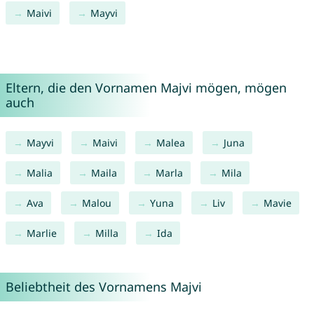
Maivi
Mayvi
Eltern, die den Vornamen Majvi mögen, mögen
auch
Mayvi
Maivi
Malea
Juna
Malia
Maila
Marla
Mila
Ava
Malou
Yuna
Liv
Mavie
Marlie
Milla
Ida
Beliebtheit des Vornamens Majvi