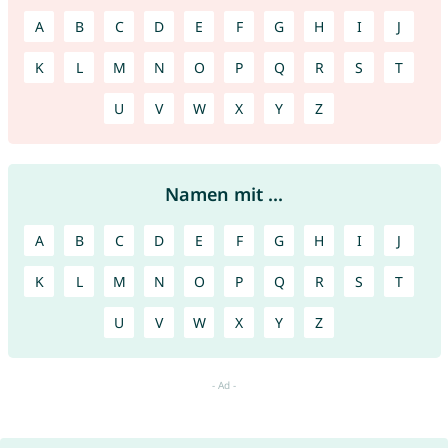
A
B
C
D
E
F
G
H
I
J
K
L
M
N
O
P
Q
R
S
T
U
V
W
X
Y
Z
Namen mit ...
A
B
C
D
E
F
G
H
I
J
K
L
M
N
O
P
Q
R
S
T
U
V
W
X
Y
Z