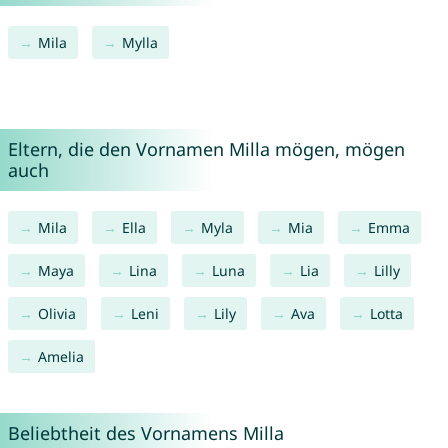
Mila
Mylla
Eltern, die den Vornamen Milla mögen, mögen
auch
Mila
Ella
Myla
Mia
Emma
Maya
Lina
Luna
Lia
Lilly
Olivia
Leni
Lily
Ava
Lotta
Amelia
Beliebtheit des Vornamens Milla