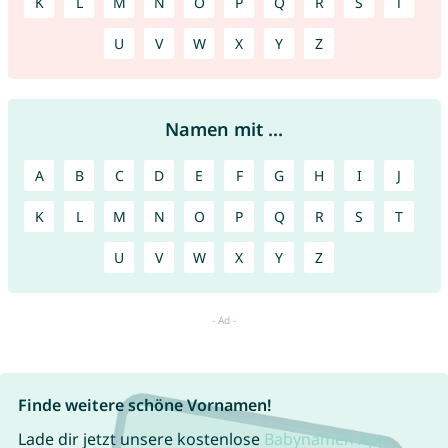
K
L
M
N
O
P
Q
R
S
T
U
V
W
X
Y
Z
Namen mit ...
A
B
C
D
E
F
G
H
I
J
K
L
M
N
O
P
Q
R
S
T
U
V
W
X
Y
Z
Finde weitere schöne Vornamen!
Lade dir jetzt unsere kostenlose
Babynamen App