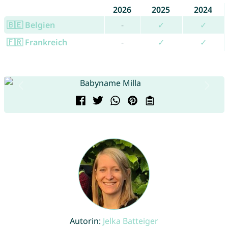
2026
2025
2024
🇧🇪 Belgien
-
✓
✓
🇫🇷 Frankreich
-
✓
✓
Autorin:
Jelka Batteiger