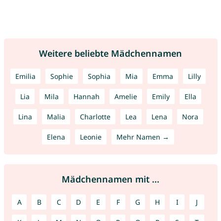
Weitere beliebte Mädchennamen
Emilia
Sophie
Sophia
Mia
Emma
Lilly
Lia
Mila
Hannah
Amelie
Emily
Ella
Lina
Malia
Charlotte
Lea
Lena
Nora
Elena
Leonie
Mehr Namen →
Mädchennamen mit ...
A
B
C
D
E
F
G
H
I
J