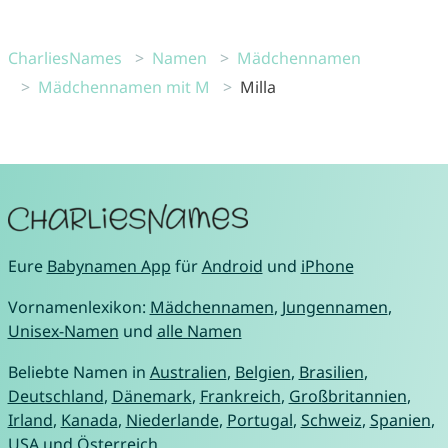
CharliesNames
Namen
Mädchennamen
Mädchennamen mit M
Milla
Eure
Babynamen App
für
Android
und
iPhone
Vornamenlexikon:
Mädchennamen
,
Jungennamen
,
Unisex-Namen
und
alle Namen
Beliebte Namen in
Australien
,
Belgien
,
Brasilien
,
Deutschland
,
Dänemark
,
Frankreich
,
Großbritannien
,
Irland
,
Kanada
,
Niederlande
,
Portugal
,
Schweiz
,
Spanien
,
USA
und
Österreich