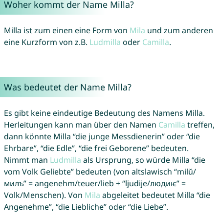
Woher kommt der Name Milla?
Milla ist zum einen eine Form von
Mila
und zum anderen
eine Kurzform von z.B.
Ludmilla
oder
Camilla
.
Was bedeutet der Name Milla?
Es gibt keine eindeutige Bedeutung des Namens Milla.
Herleitungen kann man über den Namen
Camilla
treffen,
dann könnte Milla “die junge Messdienerin” oder “die
Ehrbare”, “die Edle”, “die frei Geborene” bedeuten.
Nimmt man
Ludmilla
als Ursprung, so würde Milla “die
vom Volk Geliebte” bedeuten (von altslawisch “milŭ/
милъ” = angenehm/teuer/lieb + “ljudije/людиѥ” =
Volk/Menschen). Von
Mila
abgeleitet bedeutet Milla “die
Angenehme”, “die Liebliche” oder “die Liebe”.