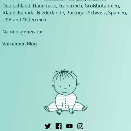
Deutschland
,
Dänemark
,
Frankreich
,
Großbritannien
,
Irland
,
Kanada
,
Niederlande
,
Portugal
,
Schweiz
,
Spanien
,
USA
und
Österreich
Namensgenerator
Vornamen Blog