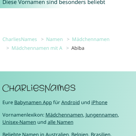
Diese Vornamen sind besonders beliebt
CharliesNames
Namen
Mädchennamen
Mädchennamen mit A
Abiba
Eure
Babynamen App
für
Android
und
iPhone
Vornamenlexikon:
Mädchennamen
,
Jungennamen
,
Unisex-Namen
und
alle Namen
Beliebte Namen in
Australien
,
Belgien
,
Brasilien
,