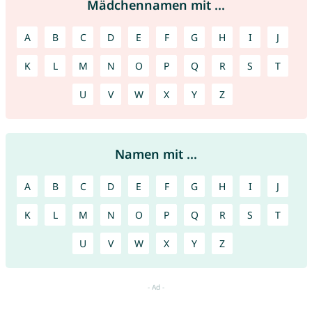
Mädchennamen mit ...
A
B
C
D
E
F
G
H
I
J
K
L
M
N
O
P
Q
R
S
T
U
V
W
X
Y
Z
Namen mit ...
A
B
C
D
E
F
G
H
I
J
K
L
M
N
O
P
Q
R
S
T
U
V
W
X
Y
Z