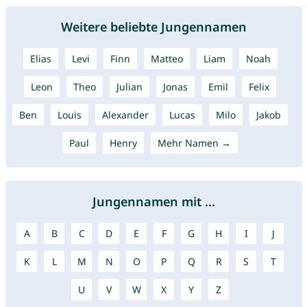
Weitere beliebte Jungennamen
Elias
Levi
Finn
Matteo
Liam
Noah
Leon
Theo
Julian
Jonas
Emil
Felix
Ben
Louis
Alexander
Lucas
Milo
Jakob
Paul
Henry
Mehr Namen →
Jungennamen mit ...
A
B
C
D
E
F
G
H
I
J
K
L
M
N
O
P
Q
R
S
T
U
V
W
X
Y
Z