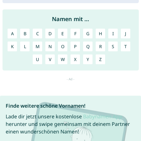
Namen mit ...
A
B
C
D
E
F
G
H
I
J
K
L
M
N
O
P
Q
R
S
T
U
V
W
X
Y
Z
Finde weitere schöne Vornamen!
Lade dir jetzt unsere kostenlose
Babynamen App
herunter und swipe gemeinsam mit deinem Partner
einen wunderschönen Namen!