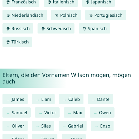
Französisch
Italienisch
Japanisch
Niederländisch
Polnisch
Portugiesisch
Russisch
Schwedisch
Spanisch
Türkisch
Eltern, die den Vornamen Wilson mögen, mögen
auch
James
Liam
Caleb
Dante
Samuel
Victor
Max
Owen
Oliver
Silas
Gabriel
Enzo