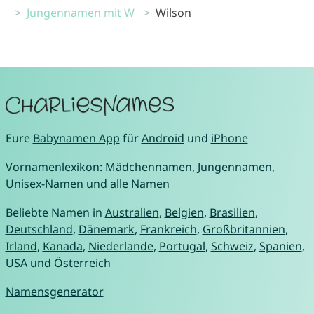
Jungennamen mit W
Wilson
Eure
Babynamen App
für
Android
und
iPhone
Vornamenlexikon:
Mädchennamen
,
Jungennamen
,
Unisex-Namen
und
alle Namen
Beliebte Namen in
Australien
,
Belgien
,
Brasilien
,
Deutschland
,
Dänemark
,
Frankreich
,
Großbritannien
,
Irland
,
Kanada
,
Niederlande
,
Portugal
,
Schweiz
,
Spanien
,
USA
und
Österreich
Namensgenerator