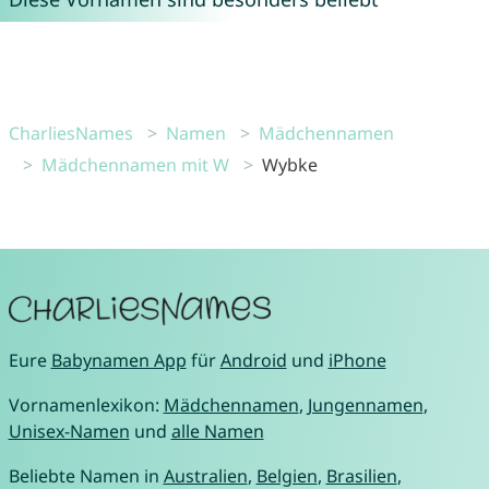
CharliesNames
Namen
Mädchennamen
Mädchennamen mit W
Wybke
Eure
Babynamen App
für
Android
und
iPhone
Vornamenlexikon:
Mädchennamen
,
Jungennamen
,
Unisex-Namen
und
alle Namen
Beliebte Namen in
Australien
,
Belgien
,
Brasilien
,