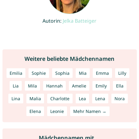
Autorin:
Jelka Batteiger
Weitere beliebte Mädchennamen
Emilia
Sophie
Sophia
Mia
Emma
Lilly
Lia
Mila
Hannah
Amelie
Emily
Ella
Lina
Malia
Charlotte
Lea
Lena
Nora
Elena
Leonie
Mehr Namen →
Mädchennamen mit ...