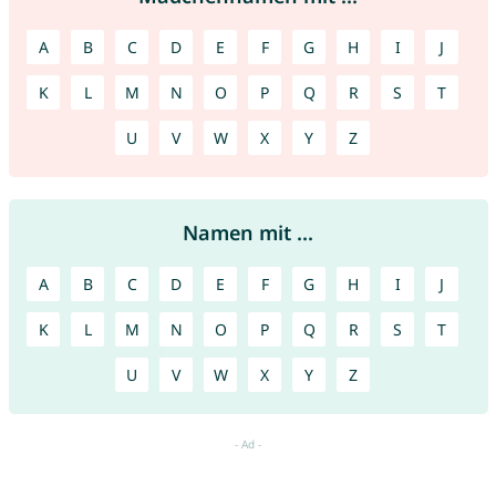
A
B
C
D
E
F
G
H
I
J
K
L
M
N
O
P
Q
R
S
T
U
V
W
X
Y
Z
Namen mit ...
A
B
C
D
E
F
G
H
I
J
K
L
M
N
O
P
Q
R
S
T
U
V
W
X
Y
Z