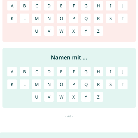
A
B
C
D
E
F
G
H
I
J
K
L
M
N
O
P
Q
R
S
T
U
V
W
X
Y
Z
Namen mit ...
A
B
C
D
E
F
G
H
I
J
K
L
M
N
O
P
Q
R
S
T
U
V
W
X
Y
Z