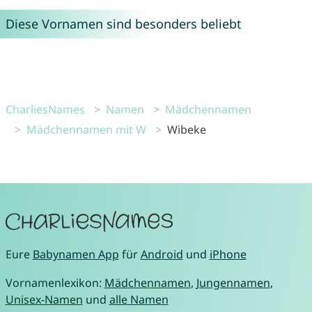
Diese Vornamen sind besonders beliebt
CharliesNames
Namen
Mädchennamen
Mädchennamen mit W
Wibeke
Eure
Babynamen App
für
Android
und
iPhone
Vornamenlexikon:
Mädchennamen
,
Jungennamen
,
Unisex-Namen
und
alle Namen