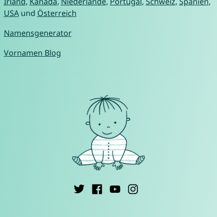
Irland
,
Kanada
,
Niederlande
,
Portugal
,
Schweiz
,
Spanien
,
USA
und
Österreich
Namensgenerator
Vornamen Blog