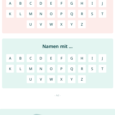
A
B
C
D
E
F
G
H
I
J
K
L
M
N
O
P
Q
R
S
T
U
V
W
X
Y
Z
Namen mit ...
A
B
C
D
E
F
G
H
I
J
K
L
M
N
O
P
Q
R
S
T
U
V
W
X
Y
Z