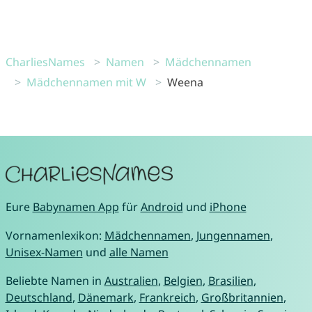
CharliesNames
Namen
Mädchennamen
Mädchennamen mit W
Weena
Eure
Babynamen App
für
Android
und
iPhone
Vornamenlexikon:
Mädchennamen
,
Jungennamen
,
Unisex-Namen
und
alle Namen
Beliebte Namen in
Australien
,
Belgien
,
Brasilien
,
Deutschland
,
Dänemark
,
Frankreich
,
Großbritannien
,