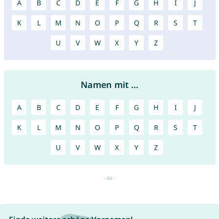
A
B
C
D
E
F
G
H
I
J
K
L
M
N
O
P
Q
R
S
T
U
V
W
X
Y
Z
Namen mit ...
A
B
C
D
E
F
G
H
I
J
K
L
M
N
O
P
Q
R
S
T
U
V
W
X
Y
Z