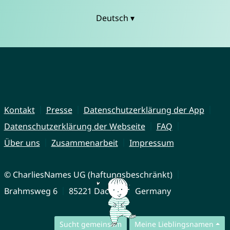
Deutsch ▾
Kontakt
Presse
Datenschutzerklärung der App
Datenschutzerklärung der Webseite
FAQ
Über uns
Zusammenarbeit
Impressum
© CharliesNames UG (haftungsbeschränkt)
Brahmsweg 6
85221 Dachau
Germany
Sucht gemeinsam
Meine Lieblingsnamen