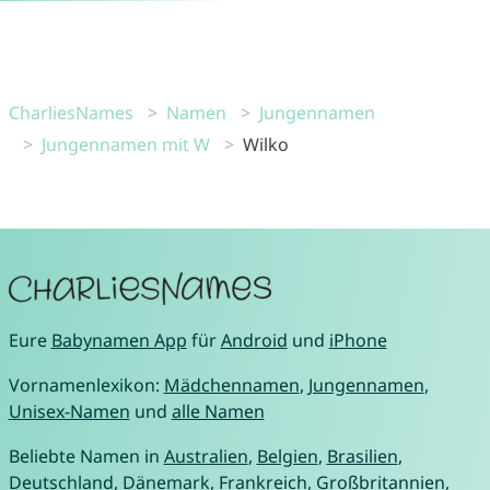
CharliesNames
Namen
Jungennamen
Jungennamen mit W
Wilko
Eure
Babynamen App
für
Android
und
iPhone
Vornamenlexikon:
Mädchennamen
,
Jungennamen
,
Unisex-Namen
und
alle Namen
Beliebte Namen in
Australien
,
Belgien
,
Brasilien
,
Deutschland
,
Dänemark
,
Frankreich
,
Großbritannien
,