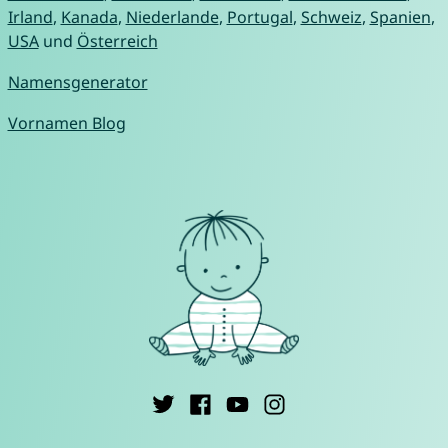
Irland
,
Kanada
,
Niederlande
,
Portugal
,
Schweiz
,
Spanien
,
USA
und
Österreich
Namensgenerator
Vornamen Blog