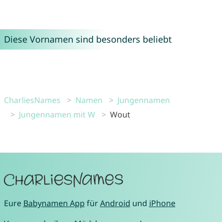
Diese Vornamen sind besonders beliebt
CharliesNames
Namen
Jungennamen
Jungennamen mit W
Wout
Eure
Babynamen App
für
Android
und
iPhone