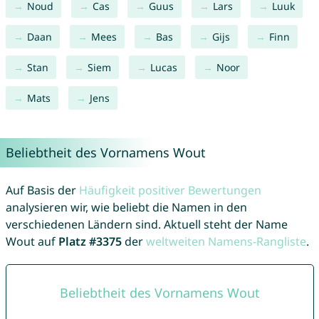
Noud
Cas
Guus
Lars
Luuk
Daan
Mees
Bas
Gijs
Finn
Stan
Siem
Lucas
Noor
Mats
Jens
Beliebtheit des Vornamens Wout
Auf Basis der
Häufigkeit positiver Bewertungen
analysieren wir, wie beliebt die Namen in den
verschiedenen Ländern sind. Aktuell steht der Name
Wout auf
Platz #3375
der
weltweiten Namens-Rangliste
.