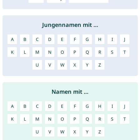
Jungennamen mit ...
A
B
C
D
E
F
G
H
I
J
K
L
M
N
O
P
Q
R
S
T
U
V
W
X
Y
Z
Namen mit ...
A
B
C
D
E
F
G
H
I
J
K
L
M
N
O
P
Q
R
S
T
U
V
W
X
Y
Z