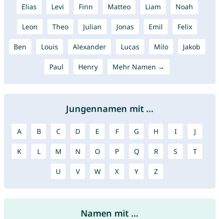
Elias
Levi
Finn
Matteo
Liam
Noah
Leon
Theo
Julian
Jonas
Emil
Felix
Ben
Louis
Alexander
Lucas
Milo
Jakob
Paul
Henry
Mehr Namen →
Jungennamen mit ...
A
B
C
D
E
F
G
H
I
J
K
L
M
N
O
P
Q
R
S
T
U
V
W
X
Y
Z
Namen mit ...