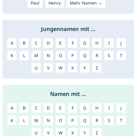
Paul
Henry
Mehr Namen →
Jungennamen mit ...
A
B
C
D
E
F
G
H
I
J
K
L
M
N
O
P
Q
R
S
T
U
V
W
X
Y
Z
Namen mit ...
A
B
C
D
E
F
G
H
I
J
K
L
M
N
O
P
Q
R
S
T
U
V
W
X
Y
Z