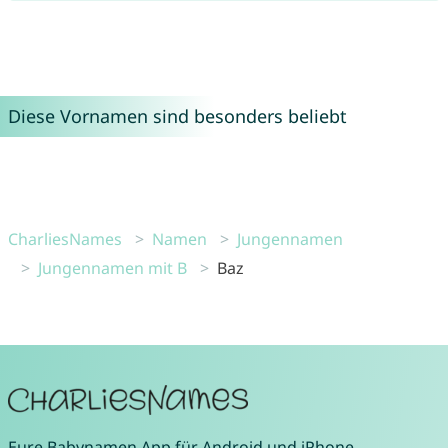
Diese Vornamen sind besonders beliebt
CharliesNames
Namen
Jungennamen
Jungennamen mit B
Baz
Eure
Babynamen App
für
Android
und
iPhone