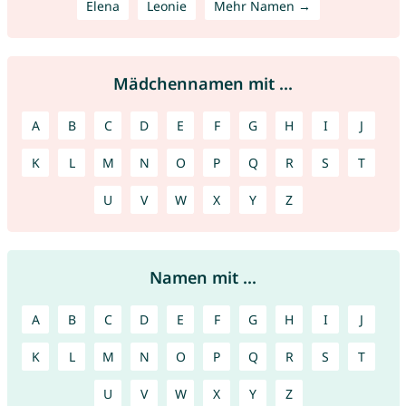
Elena
Leonie
Mehr Namen →
Mädchennamen mit ...
A
B
C
D
E
F
G
H
I
J
K
L
M
N
O
P
Q
R
S
T
U
V
W
X
Y
Z
Namen mit ...
A
B
C
D
E
F
G
H
I
J
K
L
M
N
O
P
Q
R
S
T
U
V
W
X
Y
Z