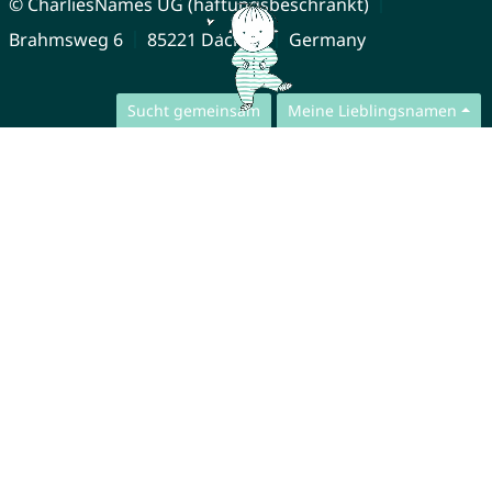
© CharliesNames UG (haftungsbeschränkt)
Brahmsweg 6
85221 Dachau
Germany
Sucht gemeinsam
Meine Lieblingsnamen