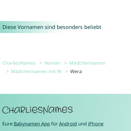
Diese Vornamen sind besonders beliebt
CharliesNames
Namen
Mädchennamen
Mädchennamen mit W
Wera
Eure
Babynamen App
für
Android
und
iPhone