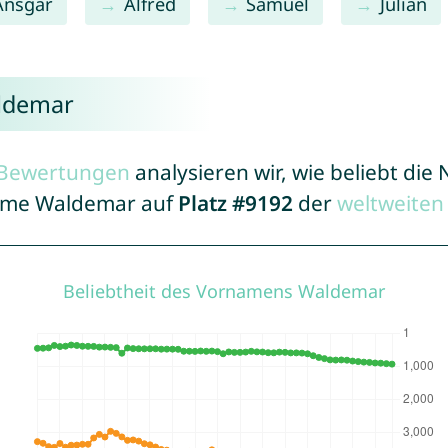
Ansgar
Alfred
Samuel
Julian
aldemar
r Bewertungen
analysieren wir, wie beliebt di
Name Waldemar auf
Platz #9192
der
weltweiten