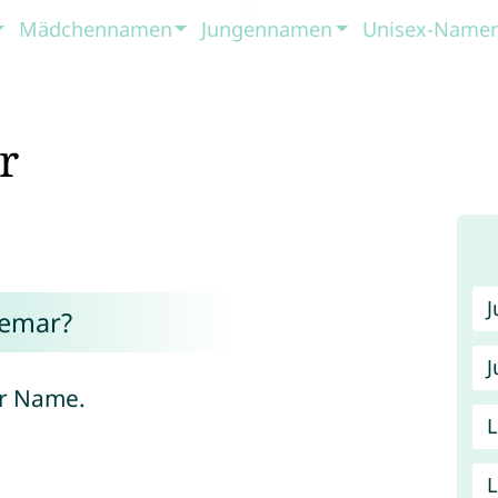
Mädchennamen
Jungennamen
Unisex-Name
r
emar?
J
er Name.