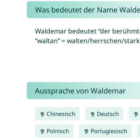
Was bedeutet der Name Wald
Waldemar bedeutet “der berühmte
“waltan” = walten/herrschen/stark
Aussprache von Waldemar
Chinesisch
Deutsch
Polnisch
Portugiesisch