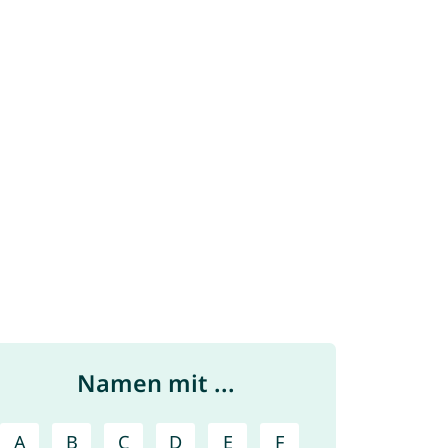
Namen mit ...
A
B
C
D
E
F