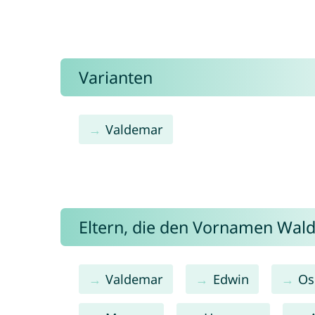
Varianten
Valdemar
Eltern, die den Vornamen Wa
Valdemar
Edwin
Os