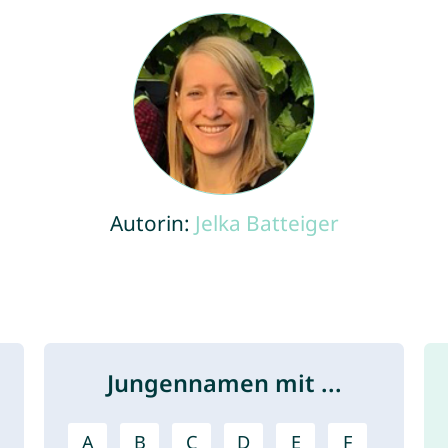
Autorin:
Jelka Batteiger
Jungennamen mit ...
A
B
C
D
E
F