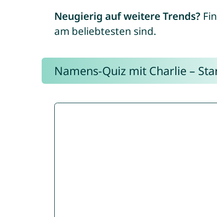
Neugierig auf weitere Trends?
Fin
am beliebtesten sind.
Namens-Quiz mit Charlie – Start