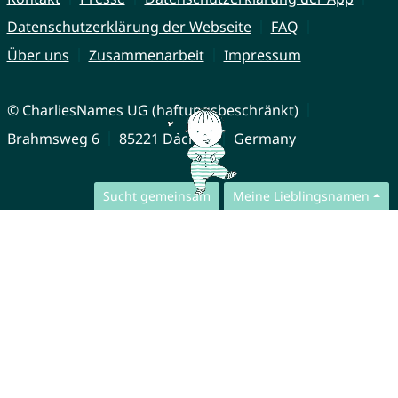
Datenschutzerklärung der Webseite
FAQ
Über uns
Zusammenarbeit
Impressum
© CharliesNames UG (haftungsbeschränkt)
Brahmsweg 6
85221 Dachau
Germany
Sucht gemeinsam
Meine Lieblingsnamen