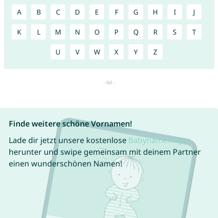
A
B
C
D
E
F
G
H
I
J
K
L
M
N
O
P
Q
R
S
T
U
V
W
X
Y
Z
Finde weitere schöne Vornamen!
Lade dir jetzt unsere kostenlose
Babynamen App
herunter und swipe gemeinsam mit deinem Partner
einen wunderschönen Namen!