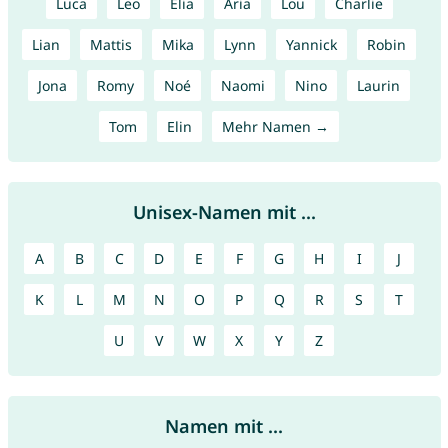
Luca
Leo
Elia
Aria
Lou
Charlie
Lian
Mattis
Mika
Lynn
Yannick
Robin
Jona
Romy
Noé
Naomi
Nino
Laurin
Tom
Elin
Mehr Namen →
Unisex-Namen mit ...
A
B
C
D
E
F
G
H
I
J
K
L
M
N
O
P
Q
R
S
T
U
V
W
X
Y
Z
Namen mit ...