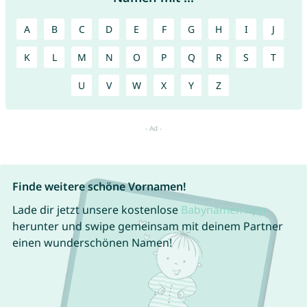
A
B
C
D
E
F
G
H
I
J
K
L
M
N
O
P
Q
R
S
T
U
V
W
X
Y
Z
Finde weitere schöne Vornamen!
Lade dir jetzt unsere kostenlose
Babynamen App
herunter und swipe gemeinsam mit deinem Partner
einen wunderschönen Namen!