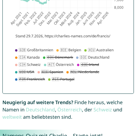
Neugierig auf weitere Trends?
Finde heraus, welche
Namen in
Deutschland
,
Österreich
, der
Schweiz
und
weltweit
am beliebtesten sind.
Namens-Quiz mit Charlie – Starte jetzt!