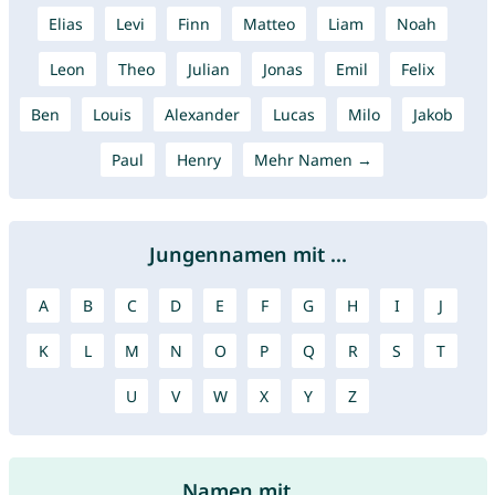
Elias
Levi
Finn
Matteo
Liam
Noah
Leon
Theo
Julian
Jonas
Emil
Felix
Ben
Louis
Alexander
Lucas
Milo
Jakob
Paul
Henry
Mehr Namen →
Jungennamen mit ...
A
B
C
D
E
F
G
H
I
J
K
L
M
N
O
P
Q
R
S
T
U
V
W
X
Y
Z
Namen mit ...