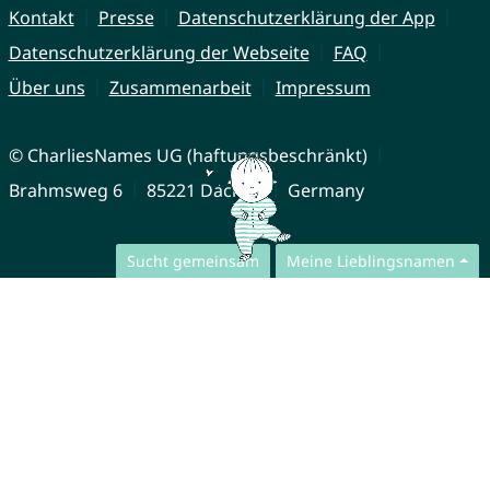
Kontakt
Presse
Datenschutzerklärung der App
Datenschutzerklärung der Webseite
FAQ
Über uns
Zusammenarbeit
Impressum
© CharliesNames UG (haftungsbeschränkt)
Brahmsweg 6
85221 Dachau
Germany
Sucht gemeinsam
Meine Lieblingsnamen