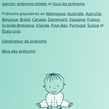
garçon
,
prénoms-mixtes
et
tous les prénoms
Prénoms populaires en
Allemagne
,
Australie
,
Autriche
,
Belgique
,
Brésil
,
Canada
,
Danemark
,
Espagne
,
France
,
Grande-Bretagne
,
Irlande
,
Pays-Bas
,
Portugal
,
Suisse
et
États-Unis
Générateur de prénoms
Blog des prénoms