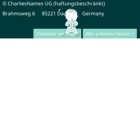
© CharliesNames UG (haftungsbeschränkt)
Brahmsweg 6
85221 Dachau
Germany
Cherchez ensemble
Mes prénoms favoris