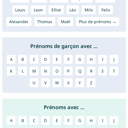
Louis
Leon
Elliot
Léo
Milo
Felix
Alexander
Thomas
Maël
Plus de prénoms →
Prénoms de garçon avec ...
A
B
C
D
E
F
G
H
I
J
K
L
M
N
O
P
Q
R
S
T
U
V
W
X
Y
Z
Prénoms avec ...
A
B
C
D
E
F
G
H
I
J