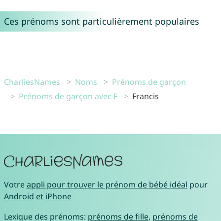
Ces prénoms sont particulièrement populaires
CharliesNames
Noms
Prénoms de garçon
Prénoms de garçon avec F
Francis
Votre
appli pour trouver le prénom de bébé idéal
pour
Android
et
iPhone
Lexique des prénoms:
prénoms de fille
,
prénoms de