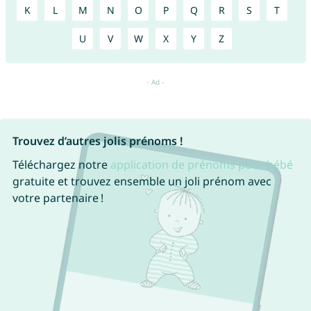
K
L
M
N
O
P
Q
R
S
T
U
V
W
X
Y
Z
Trouvez d’autres jolis prénoms !
Téléchargez notre
application de prénoms pour bébé
gratuite et trouvez ensemble un joli prénom avec
votre partenaire !