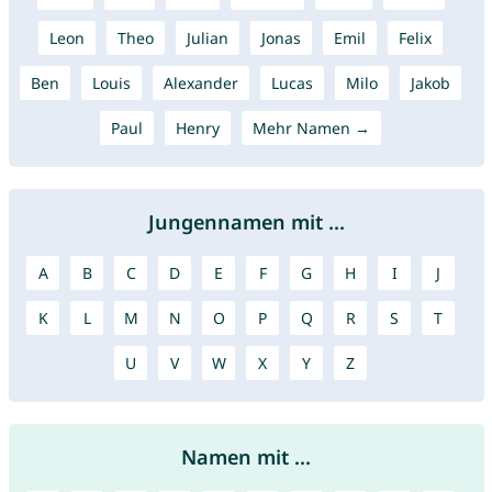
Leon
Theo
Julian
Jonas
Emil
Felix
Ben
Louis
Alexander
Lucas
Milo
Jakob
Paul
Henry
Mehr Namen →
Jungennamen mit ...
A
B
C
D
E
F
G
H
I
J
K
L
M
N
O
P
Q
R
S
T
U
V
W
X
Y
Z
Namen mit ...