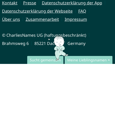
Kontakt
Presse
Datenschutzerklärung der App
Datenschutzerklärung der Webseite
FAQ
Über uns
Zusammenarbeit
Impressum
© CharliesNames UG (haftungsbeschränkt)
Brahmsweg 6
85221 Dachau
Germany
Sucht gemeinsam
Meine Lieblingsnamen