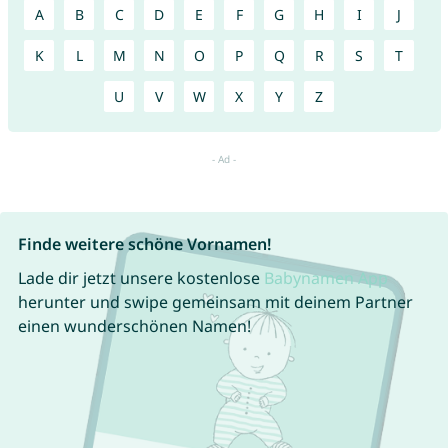
A
B
C
D
E
F
G
H
I
J
K
L
M
N
O
P
Q
R
S
T
U
V
W
X
Y
Z
Finde weitere schöne Vornamen!
Lade dir jetzt unsere kostenlose
Babynamen App
herunter und swipe gemeinsam mit deinem Partner
einen wunderschönen Namen!