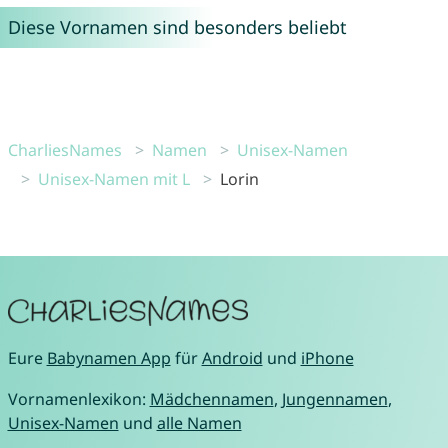
Diese Vornamen sind besonders beliebt
CharliesNames
Namen
Unisex-Namen
Unisex-Namen mit L
Lorin
Eure
Babynamen App
für
Android
und
iPhone
Vornamenlexikon:
Mädchennamen
,
Jungennamen
,
Unisex-Namen
und
alle Namen