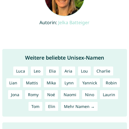
Autorin:
Jelka Batteiger
Weitere beliebte Unisex-Namen
Luca
Leo
Elia
Aria
Lou
Charlie
Lian
Mattis
Mika
Lynn
Yannick
Robin
Jona
Romy
Noé
Naomi
Nino
Laurin
Tom
Elin
Mehr Namen →