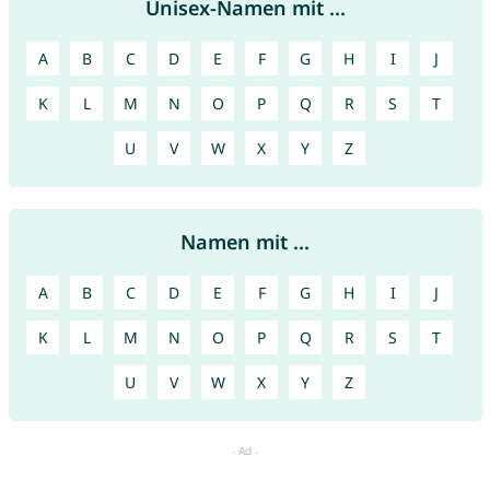
Unisex-Namen mit ...
A
B
C
D
E
F
G
H
I
J
K
L
M
N
O
P
Q
R
S
T
U
V
W
X
Y
Z
Namen mit ...
A
B
C
D
E
F
G
H
I
J
K
L
M
N
O
P
Q
R
S
T
U
V
W
X
Y
Z