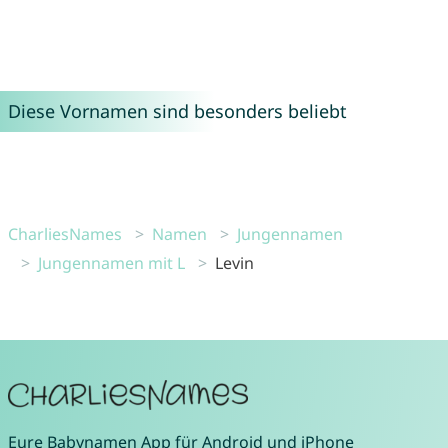
Diese Vornamen sind besonders beliebt
CharliesNames
Namen
Jungennamen
Jungennamen mit L
Levin
Eure
Babynamen App
für
Android
und
iPhone