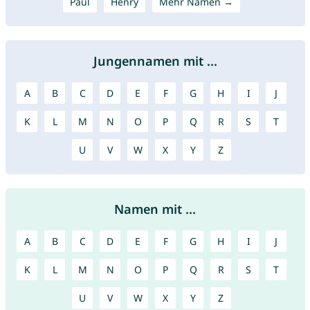
Paul
Henry
Mehr Namen →
Jungennamen mit ...
A
B
C
D
E
F
G
H
I
J
K
L
M
N
O
P
Q
R
S
T
U
V
W
X
Y
Z
Namen mit ...
A
B
C
D
E
F
G
H
I
J
K
L
M
N
O
P
Q
R
S
T
U
V
W
X
Y
Z